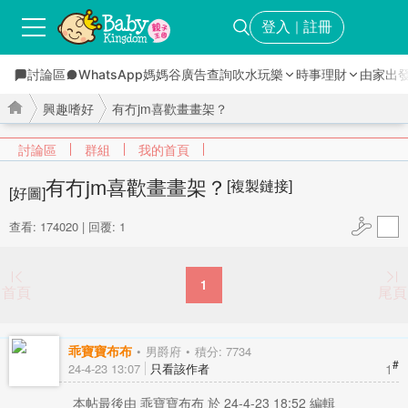
登入
註冊
｜
討論區
WhatsApp媽媽谷
廣告查詢
吹水玩樂
時事理財
由家出
興趣嗜好
有冇jm喜歡畫畫架？
討論區
群組
我的首頁
有冇jm喜歡畫畫架？
[複製鏈接]
[好圖]
›
›
查看: 174020
|
回覆: 1
1
首頁
尾頁
乖寶寶布布
男爵府
積分: 7734
#
1
24-4-23 13:07
只看該作者
本帖最後由 乖寶寶布布 於 24-4-23 18:52 編輯