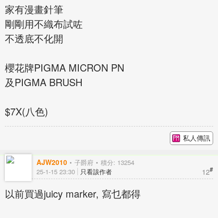
家有漫畫針筆
剛剛用不織布試咗
不透底不化開
櫻花牌PIGMA MICRON PN
及PIGMA BRUSH
$7X(八色)
私人傳訊
AJW2010
子爵府
積分: 13254
#
12
25-1-15 23:30
只看該作者
以前買過juicy marker, 寫乜都得