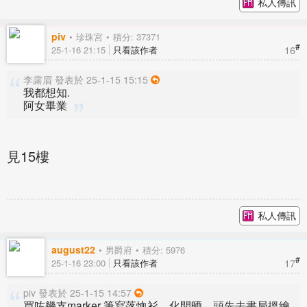
私人傳訊
piv
珍珠宮
積分: 37371
#
16
25-1-16 21:15
只看該作者
李露眉 發表於 25-1-15 15:15
我都想知.
阿女畢業
見15樓
私人傳訊
august22
男爵府
積分: 5976
#
17
25-1-16 23:00
只看該作者
piv 發表於 25-1-15 14:57
買咗幾支marker 筆寫落恤衫，化開晒。頭先去書局搵繪