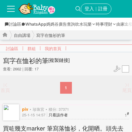
登入
註冊
｜
討論區
WhatsApp媽媽谷
廣告查詢
吹水玩樂
時事理財
由家出
自由講場
寫字在恤衫的筆
討論區
群組
我的首頁
寫字在恤衫的筆
[複製鏈接]
查看: 2662
|
回覆: 17
›
›
1
首頁
尾頁
piv
珍珠宮
積分: 37371
#
1
25-1-15 14:57
只看該作者
買咗幾支marker 筆寫落恤衫，化開晒。頭先去