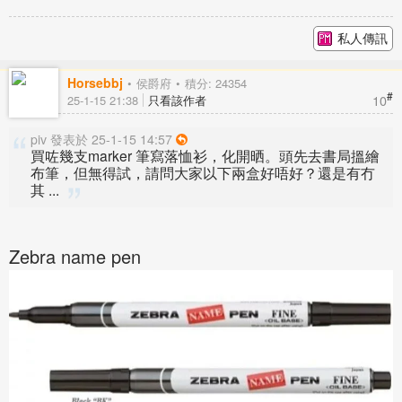
私人傳訊
Horsebbj
侯爵府
積分: 24354
#
10
25-1-15 21:38
只看該作者
piv 發表於 25-1-15 14:57
買咗幾支marker 筆寫落恤衫，化開晒。頭先去書局搵繪
布筆，但無得試，請問大家以下兩盒好唔好？還是有冇
其 ...
Zebra name pen