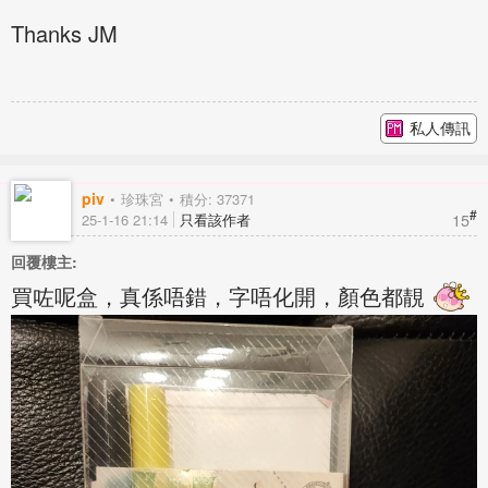
Thanks JM
私人傳訊
piv
珍珠宮
積分: 37371
#
15
25-1-16 21:14
只看該作者
回覆樓主:
買咗呢盒，真係唔錯，字唔化開，顏色都靚