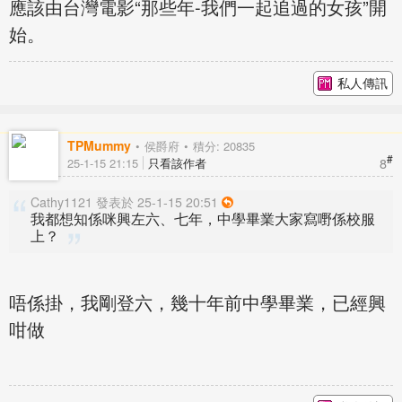
應該由台灣電影“那些年-我們一起追過的女孩”開
始。
私人傳訊
TPMummy
侯爵府
積分: 20835
#
8
25-1-15 21:15
只看該作者
Cathy1121 發表於 25-1-15 20:51
我都想知係咪興左六、七年，中學畢業大家寫嘢係校服
上？
唔係掛，我剛登六，幾十年前中學畢業，已經興
咁做