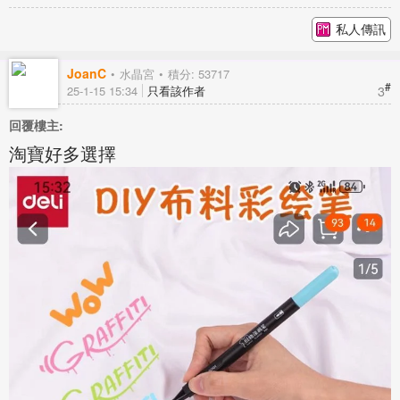
私人傳訊
JoanC
水晶宮
積分: 53717
#
3
25-1-15 15:34
只看該作者
回覆樓主:
淘寶好多選擇