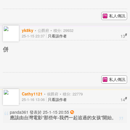
私人傳訊
yk8ky
公爵府
積分: 29932
#
13
25-1-15 23:37
只看該作者
併
私人傳訊
Cathy1121
侯爵府
積分: 22779
#
14
25-1-16 13:06
只看該作者
panda361 發表於 25-1-15 20:55
應該由台灣電影“那些年-我們一起追過的女孩”開始。