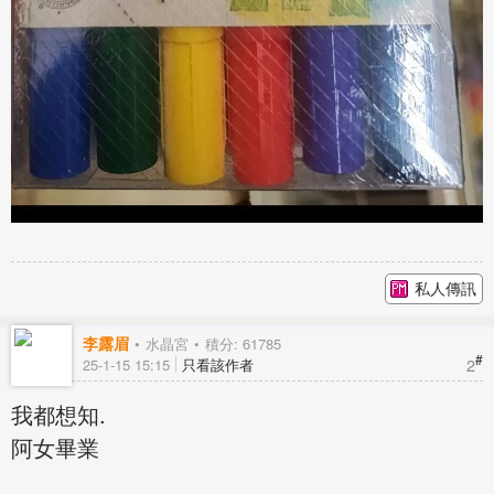
私人傳訊
李露眉
水晶宮
積分: 61785
#
2
25-1-15 15:15
只看該作者
我都想知.
阿女畢業