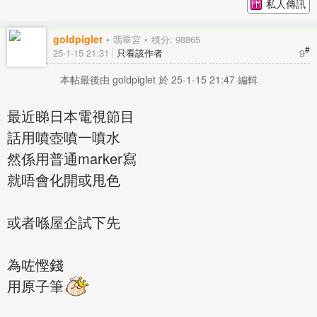
私人傳訊
goldpiglet
翡翠宮
積分: 98865
#
9
25-1-15 21:31
只看該作者
本帖最後由 goldpiglet 於 25-1-15 21:47 編輯
最近睇日本電視節目
話用噴壺噴一噴水
然係用普通marker寫
就唔會化開或甩色
或者喺屋企試下先
為咗慳錢
用原子筆