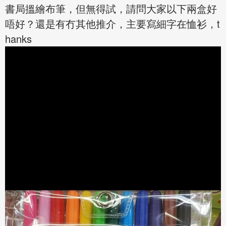
書局搵繪布筆，但無得試，請問大家以下兩盒好
唔好？還是有冇其他推介，主要寫細字在恤衫，t
hanks