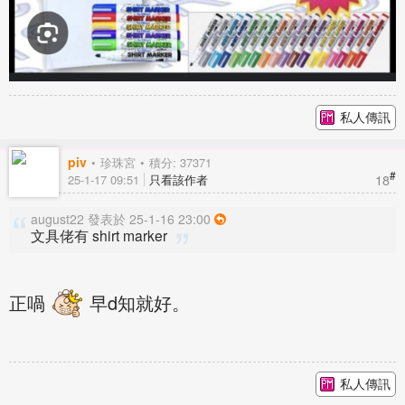
私人傳訊
piv
珍珠宮
積分: 37371
#
18
25-1-17 09:51
只看該作者
august22 發表於 25-1-16 23:00
文具佬有 shirt marker
正喎
早d知就好。
私人傳訊