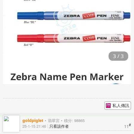
私人傳訊
goldpiglet
翡翠宮
積分: 98865
#
11
25-1-15 21:46
只看該作者