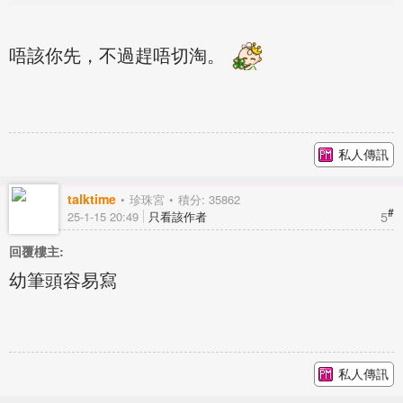
唔該你先，不過趕唔切淘。
私人傳訊
talktime
珍珠宮
積分: 35862
#
5
25-1-15 20:49
只看該作者
回覆樓主:
幼筆頭容易寫
私人傳訊