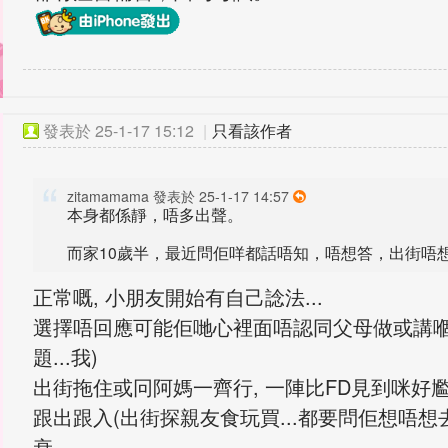
發表於
25-1-17 15:12
|
只看該作者
zitamamama 發表於 25-1-17 14:57
本身都係靜，唔多出聲。
而家10歲半，最近問佢咩都話唔知，唔想答，出街唔想同
正常嘅, 小朋友開始有自己諗法...
選擇唔回應可能佢哋心裡面唔認同父母做或講嗰
題...我)
出街拖住或冋阿媽一齊行, 一陣比FD見到咪好尷.
跟出跟入(出街探親友食玩買...都要問佢想唔想
衰