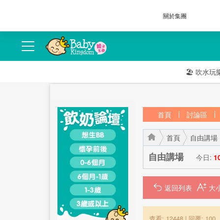
關於集團
🏖️
吹水玩
首頁
討論區
首頁
自由講場
自由講場
今日:
1
返回列表
›
›
查看: 12448
|
回覆: 100