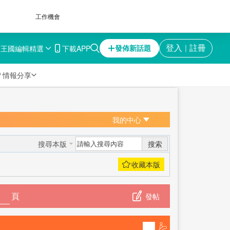
工作機會
育王國
編輯精選
下載APP
登入
註冊
發佈新話題
｜

情報分享
我的中心
搜索
搜尋本版
頁
發帖