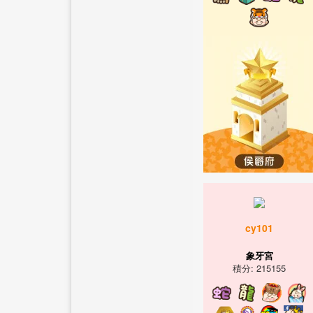
cy101
象牙宮
積分: 215155