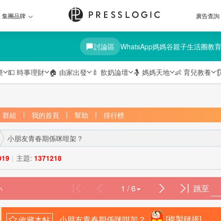
集團品牌
廣告查詢
討論區
WhatsApp媽媽谷
親子生活圈
教
樂
💵
時事理財
🏠
由家出發
🍼
飲奶論壇
🤱
媽媽天地
👶
育兒教養

群組
我的首頁
幫助
排行榜
小朋友青春期係咪咁架？
019
|
主題:
1371218
1 / 6
跳至
›
小朋友青春期係咪咁架？
[複製鏈接]