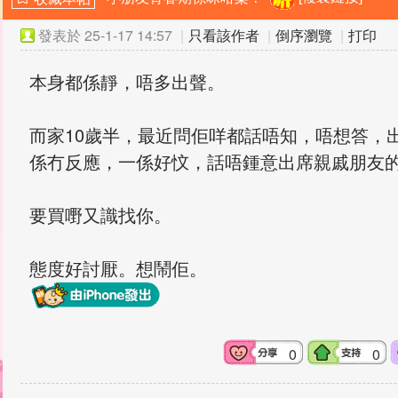
發表於
25-1-17 14:57
|
只看該作者
|
倒序瀏覽
|
打印
本身都係靜，唔多出聲。
而家10歲半，最近問佢咩都話唔知，唔想答，
係冇反應，一係好忟，話唔鍾意出席親戚朋友
要買嘢又識找你。
態度好討厭。想鬧佢。
0
0