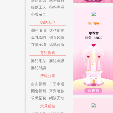
鐘點工人
爸爸專區
心聲留言
媽媽天地
yurijm
想生 B B
懷孕前後
珍珠宮
母乳餵哺
婦女醫護
積分: 48832
在職全職
媽媽會所
育兒教養
嬰兒用品
嬰兒食譜
嬰兒醫護
情報分享
自由報料
二手市場
開倉報料
齊齊著數
求職招聘
網購天地
意見反饋