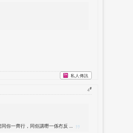
私人傳訊
#
4
你一齊行，同佢講嘢一係冇反 ...