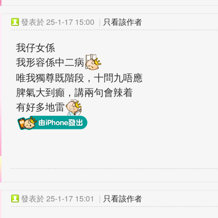
發表於
25-1-17 15:00
|
只看該作者
我仔女係
我形容係中二病
唯我獨尊既階段，十問九唔應
脾氣大到癲，講兩句會辣着
有好多地雷
發表於
25-1-17 15:01
|
只看該作者