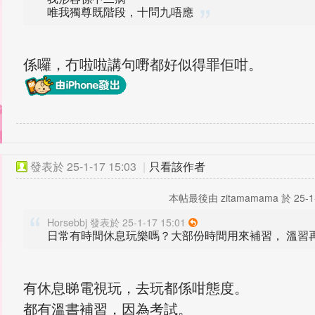
唯我獨尊既階段，十問九唔應
係囉，冇啦啦講句嘢都好似得罪佢咁。
發表於
25-1-17 15:03
|
只看該作者
本帖最後由 zitamamama 於 25-1-
Horsebbj 發表於 25-1-17 15:01
日常有時間休息玩樂嗎？大部份時間用來補習， 溫習
有休息睇電視玩，去玩都係咁態度。
都有溫書補習，因為考試。