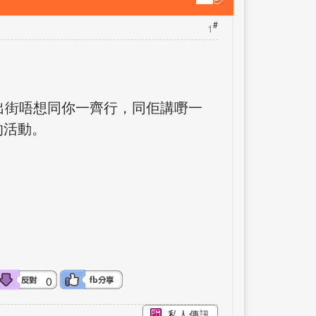
#
1
出街唔想同你一齊行，同佢講嘢一
的活動。
0
私人傳訊