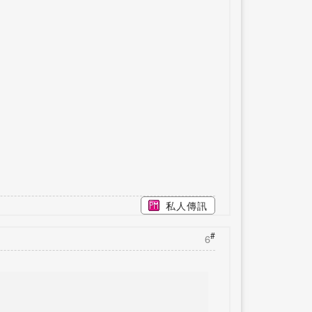
私人傳訊
#
6