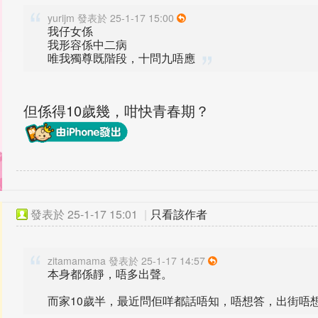
yurijm 發表於 25-1-17 15:00
我仔女係
我形容係中二病
唯我獨尊既階段，十問九唔應
但係得10歲幾，咁快青春期？
發表於
25-1-17 15:01
|
只看該作者
zitamamama 發表於 25-1-17 14:57
本身都係靜，唔多出聲。
而家10歲半，最近問佢咩都話唔知，唔想答，出街唔想同