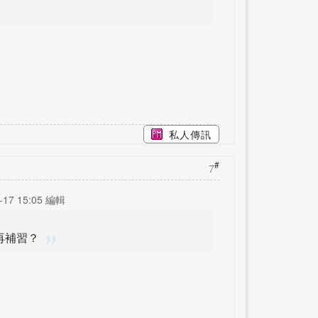
私人傳訊
#
7
17 15:05 編輯
再補習？