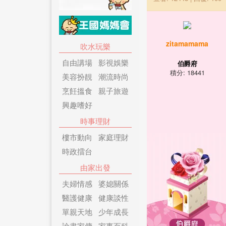
zitamamama
吹水玩樂
自由講場
影視娛樂
伯爵府
積分: 18441
美容扮靚
潮流時尚
烹飪搵食
親子旅遊
興趣嗜好
時事理財
樓市動向
家庭理財
時政擂台
由家出發
夫婦情感
婆媳關係
醫護健康
健康談性
單親天地
少年成長
論盡家傭
家事百科