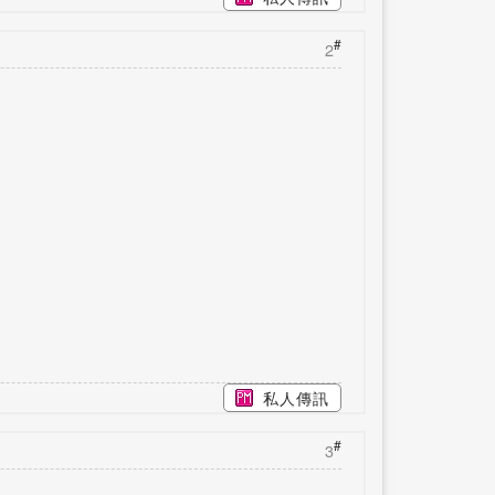
#
2
私人傳訊
#
3