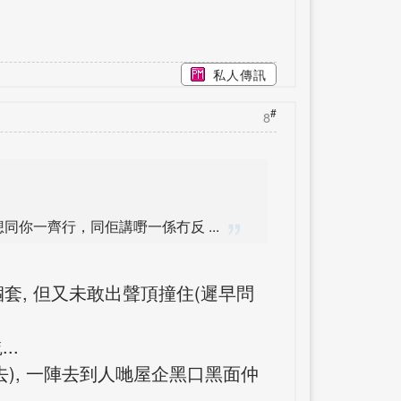
私人傳訊
#
8
你一齊行，同佢講嘢一係冇反 ...
套, 但又未敢出聲頂撞住(遲早問
..
去), 一陣去到人哋屋企黑口黑面仲