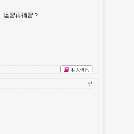
 溫習再補習？
私人傳訊
#
5