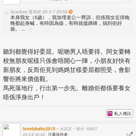
Xoxobee 發表於 25-3-7 23:58
本身我女（5歲），我加埋老公一齊訓，但係我女近排晚
晚都起身喊，有時因為咳，有時就搵媽咪，搞到佢好
燥。 ...
聽到都覺得好委屈。呢啲男人唔要得。阿女要轉
校無朋友呢樣只係會唔開心一陣，小朋友好快有
新朋友，反而佢見到媽媽甘樣委屈都照受，會影
響佢將來價值觀。
馬死落地行，行出第一步先。離婚佢都係要養女
唔係淨身出戶！
私人傳訊
lovelybaby2015
水晶宮
積分: 62627
#
14
25-3-8 00:26
只看該作者