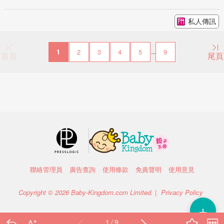
私人傳訊
1
2
3
4
5
9
...
首頁
尾頁
聯絡管理員
廣告查詢
使用條款
免責聲明
使用意見
Copyright © 2026 Baby-Kingdom.com Limited. |
Privacy Policy
＋
1 / 9