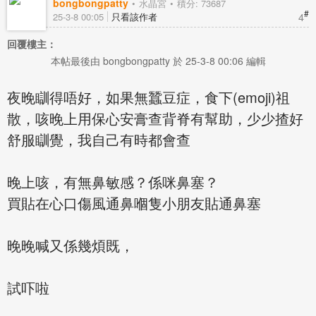
bongbongpatty
水晶宮
積分: 73687
#
4
25-3-8 00:05
只看該作者
回覆樓主：
本帖最後由 bongbongpatty 於 25-3-8 00:06 編輯
夜晚瞓得唔好，如果無蠶豆症，食下(emoji)祖
散，咳晚上用保心安膏查背脊有幫助，少少揸好
舒服瞓覺，我自己有時都會查
晚上咳，有無鼻敏感？係咪鼻塞？
買貼在心口傷風通鼻嗰隻小朋友貼通鼻塞
晚晚喊又係幾煩既，
試吓啦