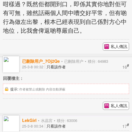
咁樣過？既然佢都開到口，即係其實你地對佢可
有可無，雖然話兩個人間中嘈交好平常，但有啲
行為做左出黎，根本已經表現到自己係對方心中
地位，比我會俾返啲尊嚴自己。
私人傳訊
已刪除用户_7Oj2Qe
已刪除用户
積分: 64983
#
16
25-3-8 00:32
只看該作者
回覆樓主：
提示:
作者被禁止或刪除 內容自動屏蔽
私人傳訊
LekGirl
水晶宮
積分: 63006
#
17
25-3-8 00:34
只看該作者