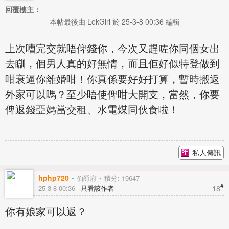
回覆樓主：
本帖最後由 LekGirl 於 25-3-8 00:36 編輯
上次嘈完交就唔俾錢你，今次又趕咗你同個女出
去瞓，個男人真的好無情，而且佢好似特登做到
咁衰逼你離婚咁！你真係要好好打算，暫時搬返
外家可以嗎？至少唔使俾咁大開支，當然，你要
俾返錢亞媽當交租、水電煤同伙食啦！
私人傳訊
hphp720
伯爵府
積分: 19647
#
18
25-3-8 00:36
只看該作者
你有娘家可以返？