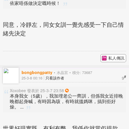
依家唔係做決定嘅時候！
同意，冷靜左，同女女訓一覺先感受一下自己情
緒先決定
私人傳訊
bongbongpatty
水晶宮
積分: 73687
#
9
25-3-8 00:16
只看該作者
Xoxobee 發表於 25-3-7 23:58
本身我女（5歲），我加埋老公一齊訓，但係我女近排晚
晚都起身喊，有時因為咳，有時就搵媽咪，搞到佢好
燥。 ...
世界好現實既，有利有弊，我係你就當佢提款