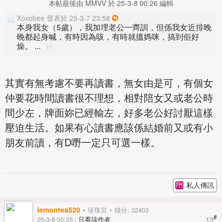
本帖最後由 MMVV 於 25-3-8 00:26 編輯
Xoxobee 發表於 25-3-7 23:58
本身我女（5歲），我加埋老公一齊訓，但係我女近排晚
晚都起身喊，有時因為咳，有時就搵媽咪，搞到佢好
燥。 ...
其實有無考慮不要再讀書，無女由是可，有個女
仲要花時間讀書很不理想，相對陪女又或老公時
間少左，牌面妳已經輸左，好多老公好討厭這樣
壓迫生活。如果有心讀書應該係結婚前又或有小
朋友前讀，有D嘢一定只可選一樣。
私人傳訊
lemontea520
珍珠宮
積分: 32403
#
13
25-3-8 00:25
只看該作者