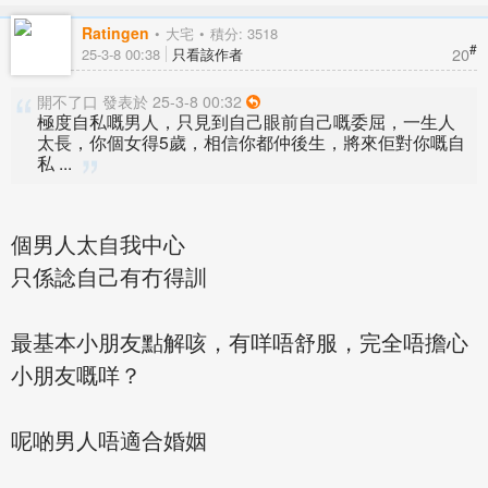
Ratingen
大宅
積分: 3518
#
20
25-3-8 00:38
只看該作者
開不了口 發表於 25-3-8 00:32
極度自私嘅男人，只見到自己眼前自己嘅委屈，一生人
太長，你個女得5歲，相信你都仲後生，將來佢對你嘅自
私 ...
個男人太自我中心
只係諗自己有冇得訓
最基本小朋友點解咳，有咩唔舒服，完全唔擔心
小朋友嘅咩？
呢啲男人唔適合婚姻