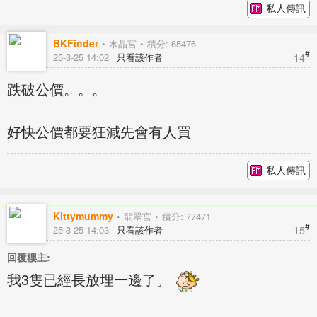
私人傳訊
BKFinder
水晶宮
積分: 65476
#
14
25-3-25 14:02
只看該作者
跌破公價。。。
好快公價都要狂減先會有人買
私人傳訊
Kittymummy
翡翠宮
積分: 77471
#
15
25-3-25 14:03
只看該作者
回覆樓主:
我3隻已經長放埋一邊了。