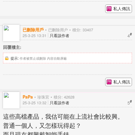
私人傳訊
已刪除用戶
已刪除用户
積分: 33407
#
4
25-3-25 13:31
只看該作者
回覆樓主:
提示:
作者被禁止或刪除 內容自動屏蔽
私人傳訊
PaPa
珍珠宮
積分: 42628
#
5
25-3-25 13:32
只看該作者
這些高檔產品，我估可能在上流社會比較興。
普通一個人，又怎樣玩得起？
而且現在都興戴智能手錶。