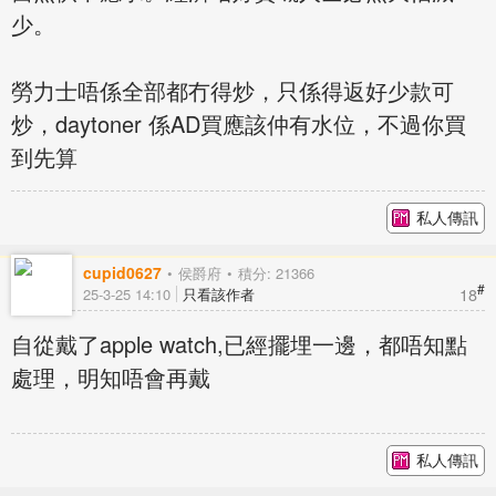
少。
勞力士唔係全部都冇得炒，只係得返好少款可
炒，daytoner 係AD買應該仲有水位，不過你買
到先算
私人傳訊
cupid0627
侯爵府
積分: 21366
#
18
25-3-25 14:10
只看該作者
自從戴了apple watch,已經擺埋一邊，都唔知點
處理，明知唔會再戴
私人傳訊