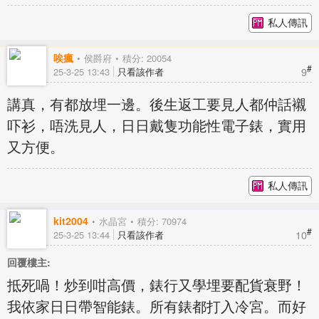
私人傳訊
唉瘋
侯爵府
積分: 20054
#
9
25-3-25 13:43
只看該作者
講真，有都放埋一邊。後生返工要見人都仲話襯
吓衫，唔洗見人，日日戴隻功能性電子錶，實用
又方便。
私人傳訊
kit2004
水晶宮
積分: 70974
#
10
25-3-25 13:44
只看該作者
回覆樓主:
抵死喎！炒到咁高價，錶行又學埋要配貨衰野！
我依家日日帶智能錶。所有錶都打入冷宮。而好