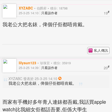
XYZABC
伯爵府
積分: 18798
#
19
25-3-25 14:10
只看該作者
我老公大把名錶，俾個仔佢都唔肯戴。
私人傳訊
lilysun123
珍珠宮
積分: 35919
#
20
25-3-25 14:39
只看該作者
XYZABC 發表於 25-3-25 14:10
我老公大把名錶，俾個仔佢都唔肯戴。
而家有手機好多年青人連錶都吾戴,我話買apple
watch比我細女佢都話吾要,佢係大學生