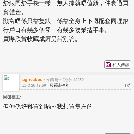
炒錶同炒手袋一樣，無人捧就唔值錢，仲衰過買
實體金。
顯富唔係只靠隻錶，係靠全身上下嘅配套同埋銀
行戶口有幾多個零，有幾多物業揸手事。
買嚟欣賞收藏成癖另當別論。
私人傳訊
agnesbee
伯爵府
積分: 18359
#
13
25-3-25 13:59
只看該作者
回覆樓主:
但仲係好難買到喎～我想買隻左的