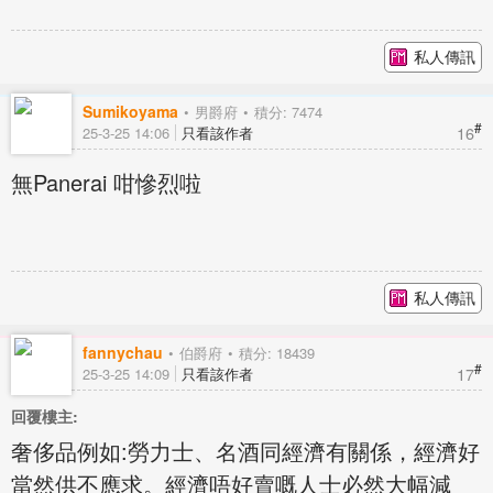
私人傳訊
Sumikoyama
男爵府
積分: 7474
#
16
25-3-25 14:06
只看該作者
無Panerai 咁慘烈啦
私人傳訊
fannychau
伯爵府
積分: 18439
#
17
25-3-25 14:09
只看該作者
回覆樓主:
奢侈品例如:勞力士、名酒同經濟有關係，經濟好
當然供不應求。經濟唔好賣嘅人士必然大幅減