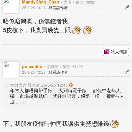
MandyChan_Chan
大宅
積分: 3902
#
2
25-3-25 13:21
只看該作者
唔係唔興嘅，係無錢者我
5皮樓下，我實買幾隻三眼
私人傳訊
pomanlife
彩鑽殿
積分: 611221
#
3
25-3-25 13:28
只看該作者
大力大力 發表於 25-3-25 12:45
年青人都唔興帶手錶， 大到時電子錶 ，都係中老年人
帶，市場越嚟越细，就好似郵票，錢幣一樣 ，漸漸被人
遺 ...
下，我朋友疫情時仲同我講供隻勞想賺錢