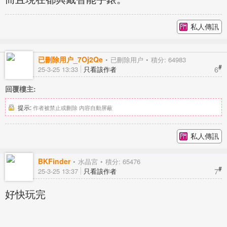
私人傳訊
已刪除用户_7Oj2Qe
已刪除用户
積分: 64983
#
6
25-3-25 13:33
只看該作者
回覆樓主:
提示:
作者被禁止或刪除 內容自動屏蔽
私人傳訊
BKFinder
水晶宮
積分: 65476
#
7
25-3-25 13:37
只看該作者
好快玩完