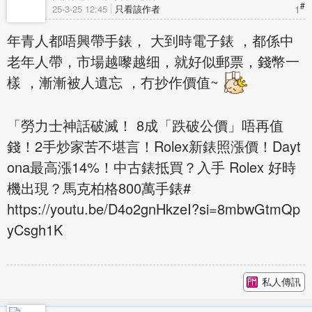
#
1
25-3-25 12:45
只看該作者
年青人都唔興帶手錶， 大到時電子錶 ，都係中
老年人帶，市場越嚟越细，就好似郵票，錢幣一
樣 ，漸漸被人遺忘 ，冇抄作價值~
「勞力士神話破滅！ 8成「跌破公價」唔再值
錢！2手炒家苦不堪言！Rolex新錶照漲價！Dayt
ona最高漲14%！中古錶抵買？入手 Rolex 好時
機出現？馬克柏格800萬手錶#
https://youtu.be/D4o2gnHkzeI?si=8mbwGtmQp
yCsgh1K
私人傳訊