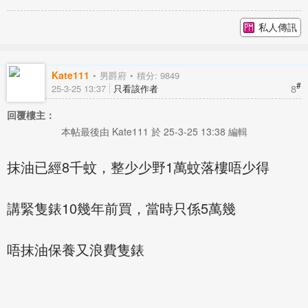
私人傳訊
Kate111
男爵府
積分: 9849
#
8
25-3-25 13:37
只看該作者
回覆樓主：
本帖最後由 Kate111 於 25-3-25 13:38 編輯
抹油已經8千蚊，整少少野1萬蚊落樓唔少得
講緊隻錶10幾年前買，當時只係5萬幾
唔抹油保養又浪費隻錶