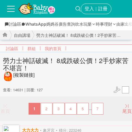
登入
註冊
｜
討論區
WhatsApp媽媽谷
廣告查詢
吹水玩樂
時事理財
由家出
自由講場
勞力士神話破滅！ 8成跌破公價！2手炒家苦不堪言！ ...
討論區
群組
我的首頁
勞力士神話破滅！ 8成跌破公價！2手炒家苦
不堪言！
›
›
[複製鏈接]
查看: 14631
|
回覆: 127
1
2
3
4
5
7
...
首頁
尾頁
大力大力
象牙宮
積分: 223246