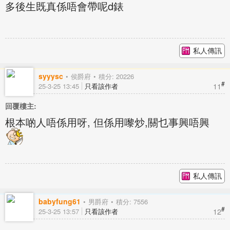
多後生既真係唔會帶呢d錶
私人傳訊
syyysc
侯爵府
積分: 20226
#
11
25-3-25 13:45
只看該作者
回覆樓主:
根本啲人唔係用呀, 但係用嚟炒,關乜事興唔興
私人傳訊
babyfung61
男爵府
積分: 7556
#
12
25-3-25 13:57
只看該作者