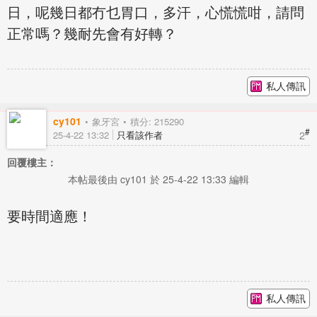
日，呢幾日都冇乜胃口，多汗，心慌慌咁，請問
正常嗎？幾耐先會有好轉？
私人傳訊
cy101
象牙宮
積分: 215290
#
2
25-4-22 13:32
只看該作者
回覆樓主：
本帖最後由 cy101 於 25-4-22 13:33 編輯
要時間適應！
私人傳訊