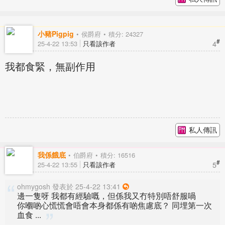
小豬Pigpig
侯爵府
積分: 24327
#
4
25-4-22 13:53
只看該作者
我都食緊，無副作用
私人傳訊
我係餓底
伯爵府
積分: 16516
#
5
25-4-22 13:55
只看該作者
ohmygosh 發表於 25-4-22 13:41
邊一隻呀 我都有經驗嘅，但係我又冇特別唔舒服喎
你嗰啲心慌慌會唔會本身都係有啲焦慮底？ 同埋第一次
血食 ...