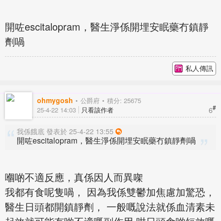
開咗escitalopram，醫生淨係開埋安眠藥冇鎮靜
劑喎
私人傳訊
ohmygosh
公爵府
積分: 25675
#
6
25-4-22 14:03
只看該作者
我係餓底 發表於 25-4-22 13:55
開咗escitalopram，醫生淨係開埋安眠藥冇鎮靜劑喎
嗰啲不適反應，真係因人而異㗎
我都有食呢隻喎， 因為我係雙鬱加焦慮加驚恐，
醫生日頭都開鎮靜劑， 一般嘅說法就係血清素未