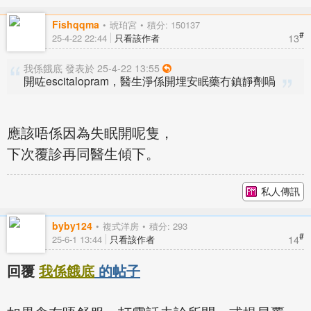
Fishqqma
琥珀宮
積分: 150137
#
13
25-4-22 22:44
只看該作者
我係餓底 發表於 25-4-22 13:55
開咗escitalopram，醫生淨係開埋安眠藥冇鎮靜劑喎
應該唔係因為失眠開呢隻，
下次覆診再同醫生傾下。
私人傳訊
byby124
複式洋房
積分: 293
#
14
25-6-1 13:44
只看該作者
回覆
我係餓底
的帖子