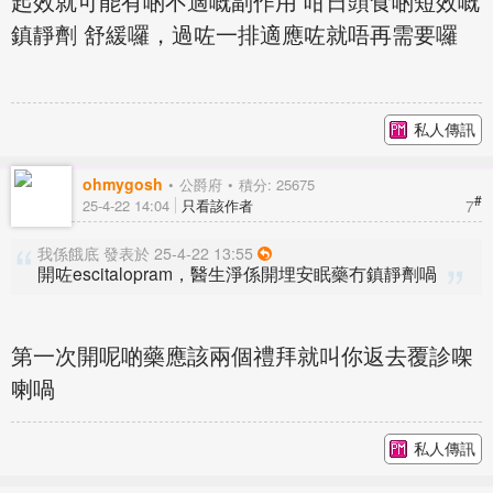
起效就可能有啲不適嘅副作用 咁日頭食啲短效嘅
鎮靜劑 舒緩囉，過咗一排適應咗就唔再需要囉
私人傳訊
ohmygosh
公爵府
積分: 25675
#
7
25-4-22 14:04
只看該作者
我係餓底 發表於 25-4-22 13:55
開咗escitalopram，醫生淨係開埋安眠藥冇鎮靜劑喎
第一次開呢啲藥應該兩個禮拜就叫你返去覆診㗎
喇喎
私人傳訊