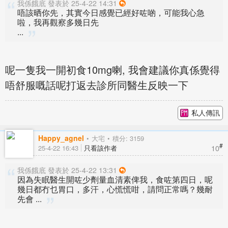
我係餓底 發表於 25-4-22 14:31
唔該晒你先，其實今日感覺已經好咗啲，可能我心急
啦，我再觀察多幾日先
...
呢一隻我一開初食10mg喇, 我會建議你真係覺得
唔舒服嘅話呢打返去診所同醫生反映一下
私人傳訊
Happy_agnel
大宅
積分: 3159
#
10
25-4-22 16:43
只看該作者
我係餓底 發表於 25-4-22 13:31
因為失眠醫生開咗少劑量血清素俾我，食咗第四日，呢
幾日都冇乜胃口，多汗，心慌慌咁，請問正常嗎？幾耐
先會 ...