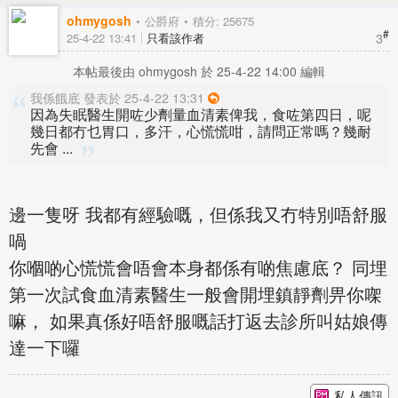
ohmygosh
公爵府
積分: 25675
#
3
25-4-22 13:41
只看該作者
本帖最後由 ohmygosh 於 25-4-22 14:00 編輯
我係餓底 發表於 25-4-22 13:31
因為失眠醫生開咗少劑量血清素俾我，食咗第四日，呢
幾日都冇乜胃口，多汗，心慌慌咁，請問正常嗎？幾耐
先會 ...
邊一隻呀 我都有經驗嘅，但係我又冇特別唔舒服
喎
你嗰啲心慌慌會唔會本身都係有啲焦慮底？ 同埋
第一次試食血清素醫生一般會開埋鎮靜劑畀你㗎
嘛， 如果真係好唔舒服嘅話打返去診所叫姑娘傳
達一下囉
私人傳訊