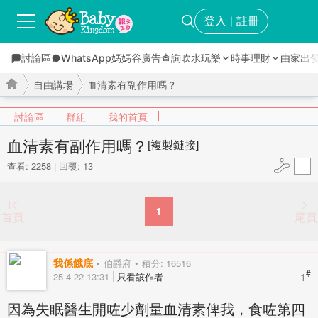
登入
註冊
｜
討論區
WhatsApp媽媽谷
廣告查詢
吹水玩樂
時事理財
由家出
自由講場
血清素有副作用嗎？
討論區
群組
我的首頁
血清素有副作用嗎？
[複製鏈接]
查看: 2258
|
回覆: 13
›
›
1
首頁
尾頁
我係餓底
伯爵府
積分: 16516
#
1
25-4-22 13:31
只看該作者
因為失眠醫生開咗少劑量血清素俾我，食咗第四