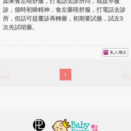
如果食左唔舒服，打電話去診所問，或提早覆
診，個時初睇精神，食左藥唔舒服，打電話去診
所，佢話可提覆診再轉藥，初期要試藥，試左3
次先試啱藥。
私人傳訊
1
首頁
尾頁