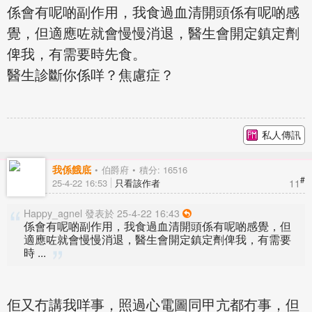
係會有呢啲副作用，我食過血清開頭係有呢啲感
覺，但適應咗就會慢慢消退，醫生會開定鎮定劑
俾我，有需要時先食。
醫生診斷你係咩？焦慮症？
私人傳訊
我係餓底
伯爵府
積分: 16516
#
11
25-4-22 16:53
只看該作者
Happy_agnel 發表於 25-4-22 16:43
係會有呢啲副作用，我食過血清開頭係有呢啲感覺，但
適應咗就會慢慢消退，醫生會開定鎮定劑俾我，有需要
時 ...
佢又冇講我咩事，照過心電圖同甲亢都冇事，但