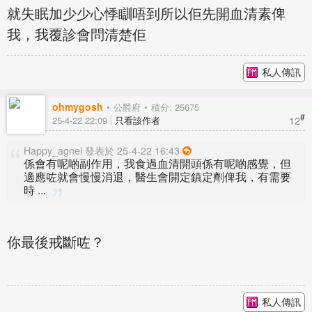
就失眠加少少心悸瞓唔到所以佢先開血清素俾
我，我覆診會問清楚佢
私人傳訊
ohmygosh
公爵府
積分: 25675
#
12
25-4-22 22:09
只看該作者
Happy_agnel 發表於 25-4-22 16:43
係會有呢啲副作用，我食過血清開頭係有呢啲感覺，但
適應咗就會慢慢消退，醫生會開定鎮定劑俾我，有需要
時 ...
你最後戒斷咗？
私人傳訊