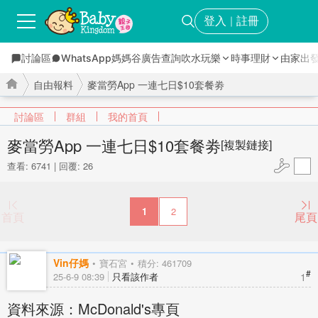
登入
註冊
｜
討論區
WhatsApp媽媽谷
廣告查詢
吹水玩樂
時事理財
由家出
自由報料
麥當勞App 一連七日$10套餐劵
討論區
群組
我的首頁
麥當勞App 一連七日$10套餐劵
[複製鏈接]
查看: 6741
|
回覆: 26
›
›
1
2
首頁
尾頁
Vin仔媽
寶石宮
積分: 461709
#
1
25-6-9 08:39
只看該作者
資料來源：McDonald's專頁