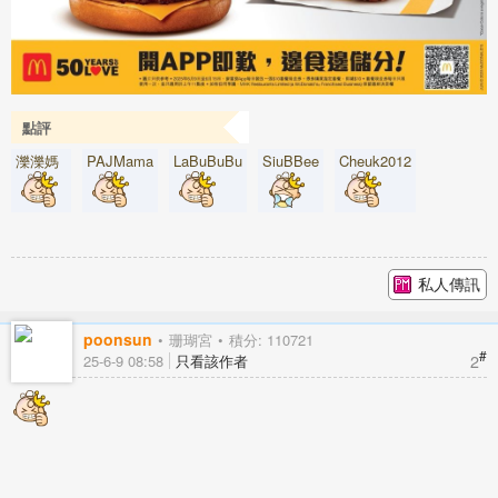
點評
濼濼媽
PAJMama
LaBuBuBu
SiuBBee
Cheuk2012
私人傳訊
poonsun
珊瑚宮
積分: 110721
#
2
25-6-9 08:58
只看該作者