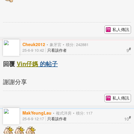
私人傳訊
Cheuk2012
象牙宮
積分: 242881
#
9
25-6-9 10:42
只看該作者
回覆
Vin仔媽
的帖子
謝謝分享
私人傳訊
MakYeungLau
複式洋房
積分: 117
#
10
25-6-9 12:17
只看該作者