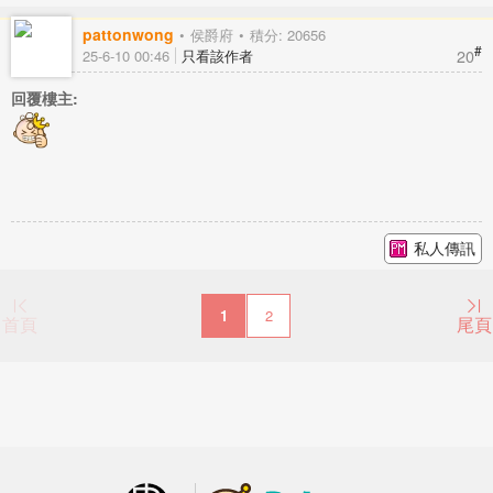
pattonwong
侯爵府
積分: 20656
#
20
25-6-10 00:46
只看該作者
回覆樓主:
私人傳訊
1
2
首頁
尾頁