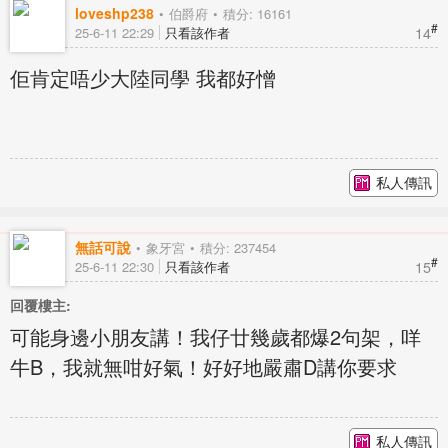
loveshp238
伯爵府
積分: 16161
#
14
25-6-11 22:29
只看該作者
佢肯定唔少大陸同學 我都好憎
私人傳訊
無話可說
象牙宮
積分: 237454
#
15
25-6-11 22:30
只看該作者
回覆樓主:
可能身邊小朋友講！我仔廿幾歲都爆2句架，咩
牛B，我就無咁好氣！好好地嚴肅D講你要求
私人傳訊