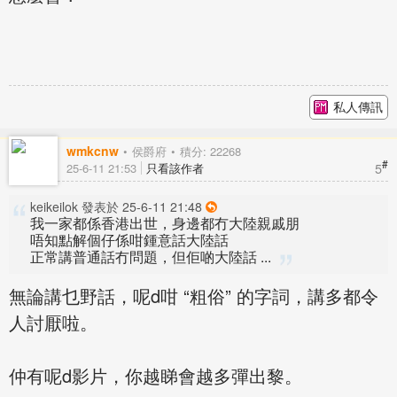
私人傳訊
wmkcnw
侯爵府
積分: 22268
#
5
25-6-11 21:53
只看該作者
keikeilok 發表於 25-6-11 21:48
我一家都係香港出世，身邊都冇大陸親戚朋
唔知點解個仔係咁鍾意話大陸話
正常講普通話冇問題，但佢啲大陸話 ...
無論講乜野話，呢d咁 “粗俗” 的字詞，講多都令
人討厭啦。
仲有呢d影片，你越睇會越多彈出黎。