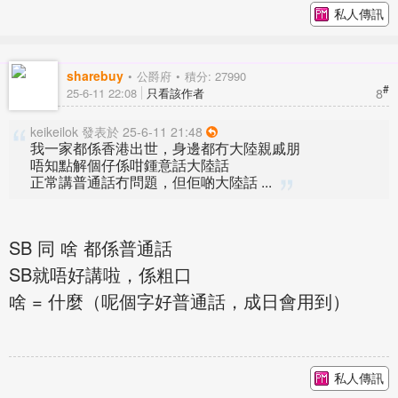
私人傳訊
sharebuy
公爵府
積分: 27990
#
8
25-6-11 22:08
只看該作者
keikeilok 發表於 25-6-11 21:48
我一家都係香港出世，身邊都冇大陸親戚朋
唔知點解個仔係咁鍾意話大陸話
正常講普通話冇問題，但佢啲大陸話 ...
SB 同 啥 都係普通話
SB就唔好講啦，係粗口
啥 = 什麼（呢個字好普通話，成日會用到）
私人傳訊