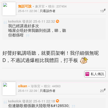
無話可說
象牙宮
積分: 237454
#
19
25-6-11 22:36
只看該作者
keikeilok 發表於 25-6-11 22:32
我已經講過好多次
喺屋企唔好俾我聽到佢講，睇，聽
但都係咁
好聲好氣講唔聽，就要罰架喇！我仔細個無呢
D，不過試過爆粗比我體罰，打手板
私人傳訊
olkan
珍珠宮
積分: 44563
#
20
25-6-11 22:39
只看該作者
keikeilok 發表於 25-6-11 22:18
佢連聽歌都係聽大陸歌呀&#128530;