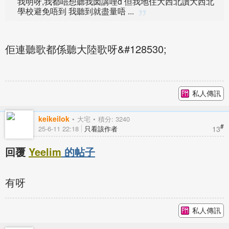
我明呀,我都唔想聽我囡講哩d 但我地住大西北讀大西北
學校避免唔到 我聽到就盡量唔 ...
佢連聽歌都係聽大陸歌呀&#128530;
私人傳訊
keikeilok
大宅
積分: 3240
#
13
25-6-11 22:18
只看該作者
回覆
Yeelim
的帖子
有呀
私人傳訊