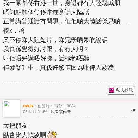
我一家都係香港出世，身邊都冇大陸親戚朋
唔知點解個仔係咁鍾意話大陸話
正常講普通話冇問題，但佢啲大陸話係果啲。。
傻x，啥
又不停睇大陸短片，睇完學哂果啲說話
我真係覺得好討厭，有冇人明？
叫佢唔好講唔好睇，話極都唔聽
佢黎緊升中，真係好驚佢因為咁俾人欺凌
私人傳訊
uwjs
伯爵府
積分: 18824
#
2
25-6-11 21:50
只看該作者
大把朋友
點會比人欺凌啊