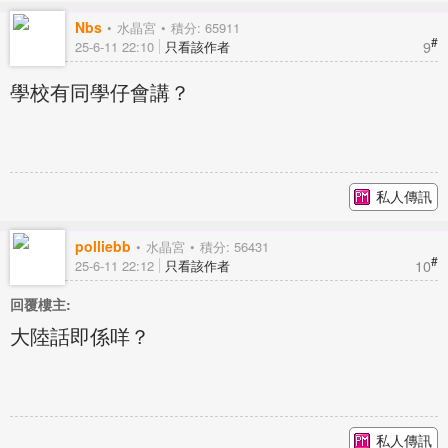
Nbs
水晶宮
積分: 65911
#
9
25-6-11 22:10
只看該作者
學校有同學仔會講？
私人傳訊
polliebb
水晶宮
積分: 56431
#
10
25-6-11 22:12
只看該作者
回覆樓主:
大陸話即係咩？
私人傳訊