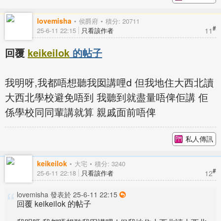
lovemisha
侯爵府
積分: 20711
#
11
25-6-11 22:15
只看該作者
回覆
keikeilok
的帖子
我明呀,我都唔想聽我囡講哩d 但我地住大西北讀
大西北學校避免唔到 我聽到就盡量唔俾佢講 佢
係學校同同輩講就算 親戚面前唔俾
私人傳訊
keikeilok
大宅
積分: 3240
#
12
25-6-11 22:18
只看該作者
lovemisha 發表於 25-6-11 22:15
回覆 keikeilok 的帖子