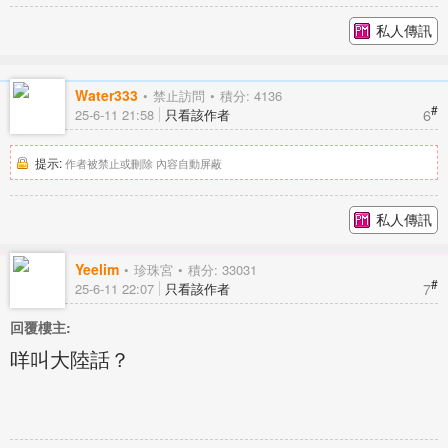
私人傳訊
Water333
禁止訪問
積分: 4136
#
6
25-6-11 21:58
只看該作者
提示:
作者被禁止或刪除 內容自動屏蔽
私人傳訊
Yeelim
珍珠宮
積分: 33031
#
7
25-6-11 22:07
只看該作者
回覆樓主:
咩叫大陸話？