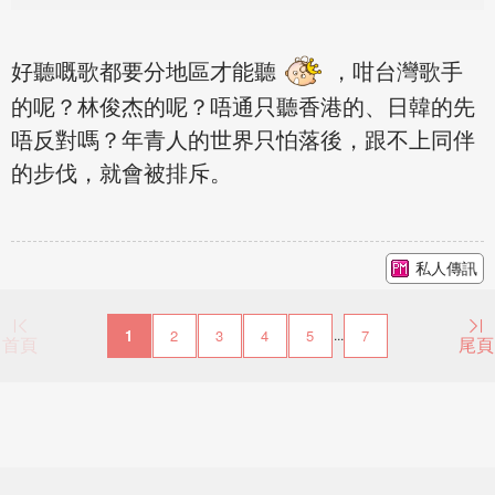
好聽嘅歌都要分地區才能聽
，咁台灣歌手
的呢？林俊杰的呢？唔通只聽香港的、日韓的先
唔反對嗎？年青人的世界只怕落後，跟不上同伴
的步伐，就會被排斥。
私人傳訊
1
2
3
4
5
7
...
首頁
尾頁