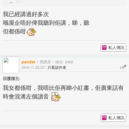
...
我已經講過好多次
喺屋企唔好俾我聽到佢講，睇，聽
但都係咁
私人傳訊
pandat
男爵府
積分: 6456
#
18
25-6-11 22:33
只看該作者
回覆樓主:
我女都係咁，我唔比佢再睇小紅書，佢廣東話有
時會混淆左個讀音
私人傳訊