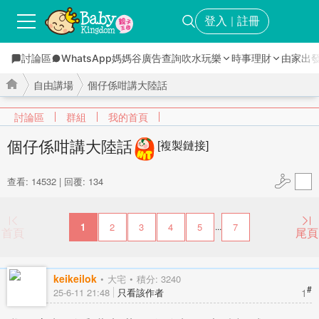
登入
註冊
｜
討論區
WhatsApp媽媽谷
廣告查詢
吹水玩樂
時事理財
由家出
自由講場
個仔係咁講大陸話
討論區
群組
我的首頁
個仔係咁講大陸話
[複製鏈接]
›
›
查看: 14532
|
回覆: 134
1
2
3
4
5
7
...
首頁
尾頁
keikeilok
大宅
積分: 3240
#
1
25-6-11 21:48
只看該作者