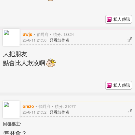
私人傳訊
uwjs
伯爵府
積分: 18824
#
3
25-6-11 21:50
只看該作者
大把朋友
點會比人欺凌啊
私人傳訊
orezo
侯爵府
積分: 21077
#
4
25-6-11 21:52
只看該作者
回覆樓主:
怎麼會？