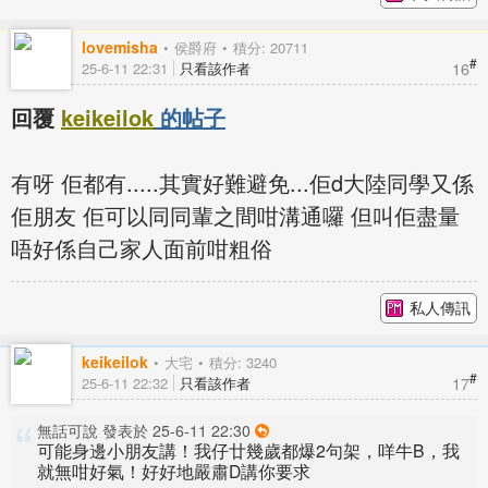
lovemisha
侯爵府
積分: 20711
#
16
25-6-11 22:31
只看該作者
回覆
keikeilok
的帖子
有呀 佢都有.....其實好難避免...佢d大陸同學又係
佢朋友 佢可以同同輩之間咁溝通囉 但叫佢盡量
唔好係自己家人面前咁粗俗
私人傳訊
keikeilok
大宅
積分: 3240
#
17
25-6-11 22:32
只看該作者
無話可說 發表於 25-6-11 22:30
可能身邊小朋友講！我仔廿幾歲都爆2句架，咩牛B，我
就無咁好氣！好好地嚴肅D講你要求