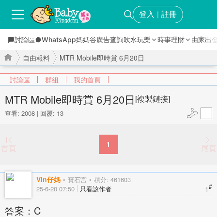
登入
註冊
｜
討論區
WhatsApp媽媽谷
廣告查詢
吹水玩樂
時事理財
由家出
自由報料
MTR Mobile即時賞 6月20日
討論區
群組
我的首頁
MTR Mobile即時賞 6月20日
[複製鏈接]
查看: 2008
|
回覆: 13
›
›
1
首頁
尾頁
Vin仔媽
寶石宮
積分: 461603
#
1
25-6-20 07:50
只看該作者
答案：C