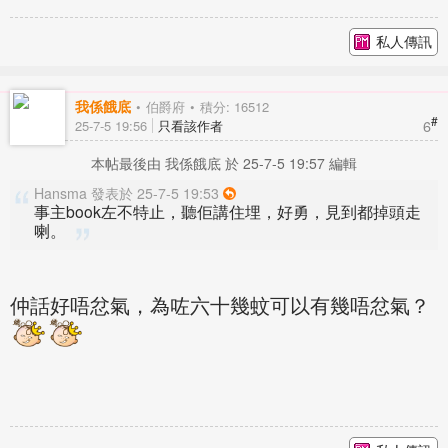
私人傳訊
我係餓底
伯爵府
積分: 16512
#
6
25-7-5 19:56
只看該作者
本帖最後由 我係餓底 於 25-7-5 19:57 編輯
Hansma 發表於 25-7-5 19:53
事主book左不特止，聽佢講住埋，好勇，見到都掉頭走
喇。
仲話好唔忿氣，為咗六十幾蚊可以有幾唔忿氣？