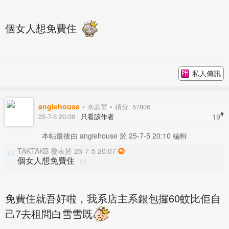
個女人想免費住
私人傳訊
angiehouse
水晶宮
積分: 57806
#
19
25-7-5 20:08
只看該作者
本帖最後由 angiehouse 於 25-7-5 20:10 編輯
TAKTAKB 發表於 25-7-5 20:07
個女人想免費住
免費住就吾好啦，我系店主系銀包攞60蚊比佢自
己7去租間白雪雪既