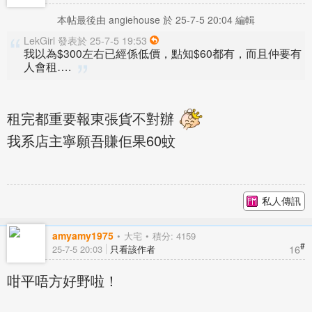
本帖最後由 angiehouse 於 25-7-5 20:04 編輯
LekGirl 發表於 25-7-5 19:53
我以為$300左右已經係低價，點知$60都有，而且仲要有
人會租….
租完都重要報東張貨不對辦
我系店主寧願吾賺佢果60蚊
私人傳訊
amyamy1975
大宅
積分: 4159
#
16
25-7-5 20:03
只看該作者
咁平唔方好野啦！