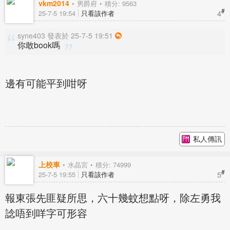
vkm2014
男爵府
積分: 9563
#
4
25-7-5 19:54
只看該作者
syne403 發表於 25-7-5 19:51
你敢book嗎
邊有可能平到咁呀
私人傳訊
上校車
水晶宮
積分: 74999
#
5
25-7-5 19:55
只看該作者
報東張先匪疑所思，六十幾蚊想點呀，除左勇我
諗唔到咩字可形容