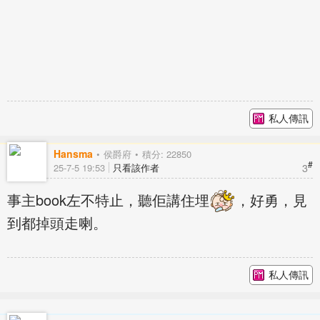
私人傳訊
Hansma
侯爵府
積分: 22850
#
3
25-7-5 19:53
只看該作者
事主book左不特止，聽佢講住埋
，好勇，見
到都掉頭走喇。
私人傳訊