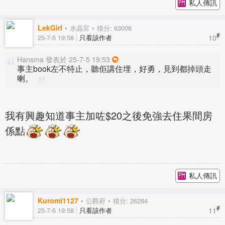
私人傳訊
LekGirl
水晶宮
積分: 63006
#
10
25-7-5 19:58
只看該作者
Hansma 發表於 25-7-5 19:53
事主book左不特止，聽佢講住埋，好勇，見到都掉頭走
喇。
我有興趣知道事主加咗$20之後免強去住果間房
係點
私人傳訊
Kuromi1127
公爵府
積分: 26284
#
11
25-7-5 19:58
只看該作者