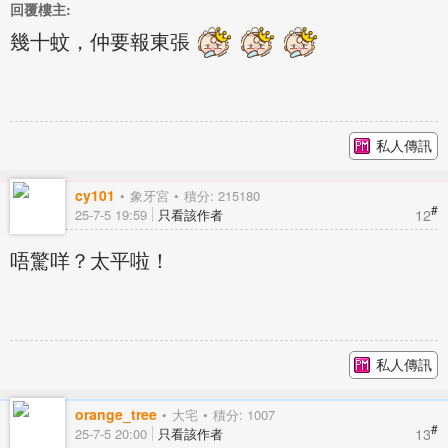
回覆樓主:
幾十蚊，仲要報東張
私人傳訊
cy101
象牙宮
積分: 215180
#
12
25-7-5 19:59
只看該作者
唔驚咩？太平啦！
私人傳訊
orange_tree
大宅
積分: 1007
#
13
25-7-5 20:00
只看該作者