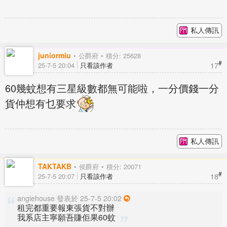
私人傳訊
juniormiu
公爵府
積分: 25628
#
17
25-7-5 20:04
只看該作者
60幾蚊想有三星級數都無可能啦，一分價錢一分
貨仲想有乜要求
私人傳訊
TAKTAKB
侯爵府
積分: 20071
#
18
25-7-5 20:07
只看該作者
angiehouse 發表於 25-7-5 20:02
租完都重要報東張貨不對辦
我系店主寧願吾賺佢果60蚊