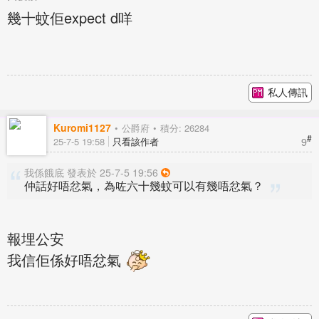
幾十蚊佢expect d咩
私人傳訊
Kuromi1127
公爵府
積分: 26284
#
9
25-7-5 19:58
只看該作者
我係餓底 發表於 25-7-5 19:56
仲話好唔忿氣，為咗六十幾蚊可以有幾唔忿氣？
報埋公安
我信佢係好唔忿氣