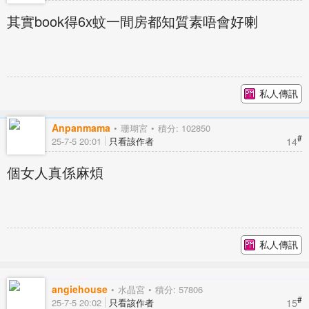
其實book得6x蚊一間房都知質素唔會好喇
私人傳訊
Anpanmama
珊瑚宮
積分: 102850
#
14
25-7-5 20:01
只看該作者
個女人真係麻煩
私人傳訊
angiehouse
水晶宮
積分: 57806
#
15
25-7-5 20:02
只看該作者