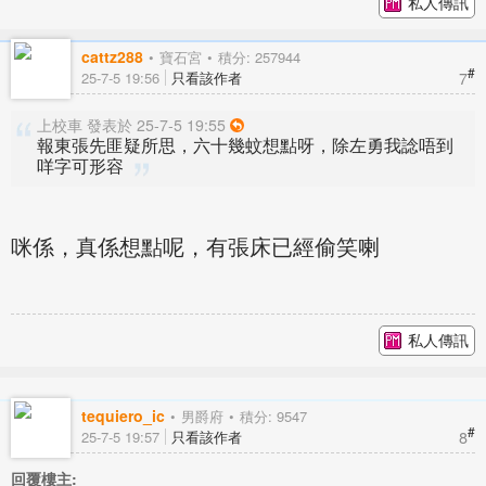
私人傳訊
cattz288
寶石宮
積分: 257944
#
7
25-7-5 19:56
只看該作者
上校車 發表於 25-7-5 19:55
報東張先匪疑所思，六十幾蚊想點呀，除左勇我諗唔到
咩字可形容
咪係，真係想點呢，有張床已經偷笑喇
私人傳訊
tequiero_ic
男爵府
積分: 9547
#
8
25-7-5 19:57
只看該作者
回覆樓主: