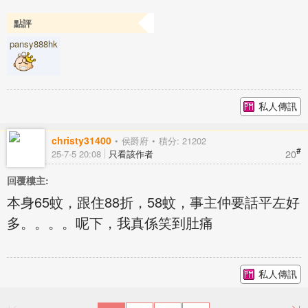
點評
pansy888hk
私人傳訊
christy31400
侯爵府
積分: 21202
#
20
25-7-5 20:08
只看該作者
回覆樓主:
本身65蚊，跟住88折，58蚊，事主仲要話平左好
多。。。。呢下，我真係笑到肚痛
私人傳訊