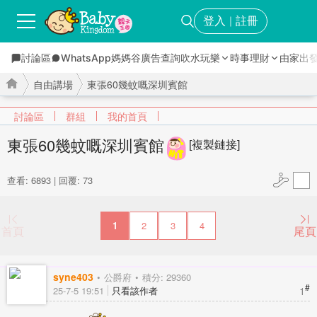
登入
註冊
｜
討論區
WhatsApp媽媽谷
廣告查詢
吹水玩樂
時事理財
由家出
自由講場
東張60幾蚊嘅深圳賓館
討論區
群組
我的首頁
東張60幾蚊嘅深圳賓館
[複製鏈接]
›
›
查看: 6893
|
回覆: 73
1
2
3
4
首頁
尾頁
syne403
公爵府
積分: 29360
#
1
25-7-5 19:51
只看該作者