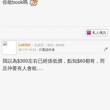
你敢book嗎
私人傳訊
LekGirl
水晶宮
積分: 63006
#
2
25-7-5 19:53
只看該作者
我以為$300左右已經係低價，點知$60都有，而
且仲要有人會租….