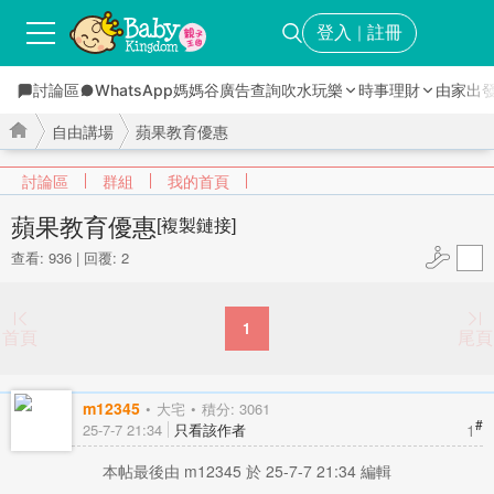
登入
註冊
｜
討論區
WhatsApp媽媽谷
廣告查詢
吹水玩樂
時事理財
由家出
自由講場
蘋果教育優惠
討論區
群組
我的首頁
蘋果教育優惠
[複製鏈接]
查看: 936
|
回覆: 2
›
›
1
首頁
尾頁
m12345
大宅
積分: 3061
#
1
25-7-7 21:34
只看該作者
本帖最後由 m12345 於 25-7-7 21:34 編輯