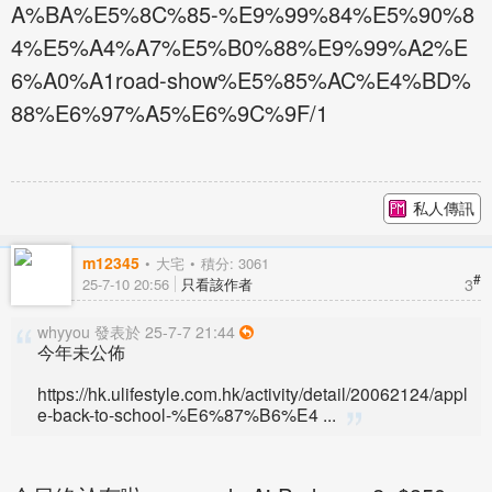
A%BA%E5%8C%85-%E9%99%84%E5%90%8
4%E5%A4%A7%E5%B0%88%E9%99%A2%E
6%A0%A1road-show%E5%85%AC%E4%BD%
88%E6%97%A5%E6%9C%9F/1
私人傳訊
m12345
大宅
積分: 3061
#
3
25-7-10 20:56
只看該作者
whyyou 發表於 25-7-7 21:44
今年未公佈
https://hk.ulifestyle.com.hk/activity/detail/20062124/appl
e-back-to-school-%E6%87%B6%E4 ...