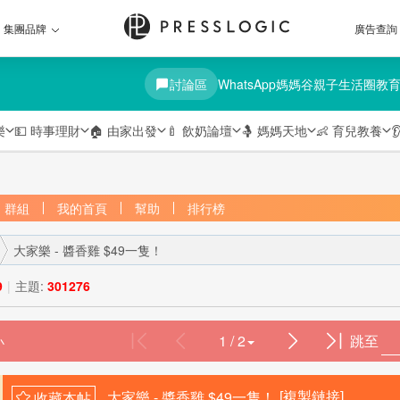
集團品牌
廣告查詢
討論區
WhatsApp媽媽谷
親子生活圈
教
樂
💵
時事理財
🏠
由家出發
🍼
飲奶論壇
🤱
媽媽天地
👶
育兒教養

群組
我的首頁
幫助
排行榜
大家樂 - 醬香雞 $49一隻！
9
|
主題:
301276
1 / 2
跳至
›
大家樂 - 醬香雞 $49一隻！
[複製鏈接]