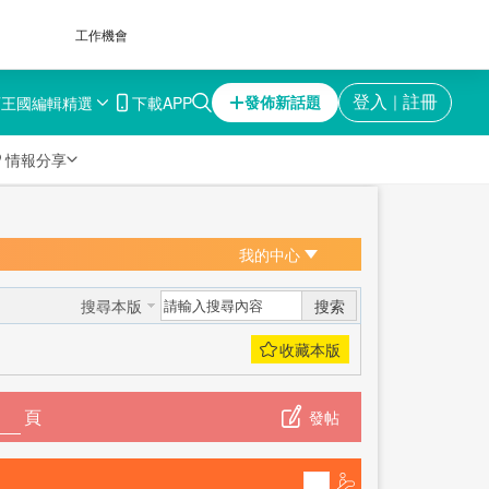
工作機會
育王國
編輯精選
下載APP
登入
註冊
發佈新話題
｜

情報分享
我的中心
搜索
搜尋本版
頁
發帖