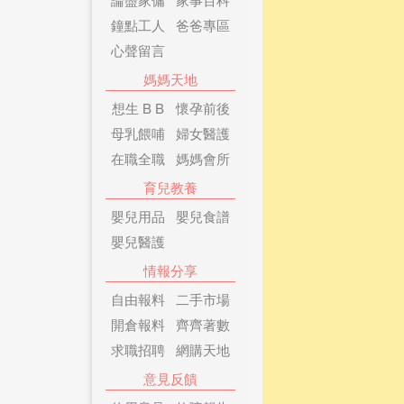
鐘點工人
爸爸專區
心聲留言
媽媽天地
想生 B B
懷孕前後
母乳餵哺
婦女醫護
在職全職
媽媽會所
育兒教養
嬰兒用品
嬰兒食譜
嬰兒醫護
情報分享
自由報料
二手市場
開倉報料
齊齊著數
求職招聘
網購天地
意見反饋