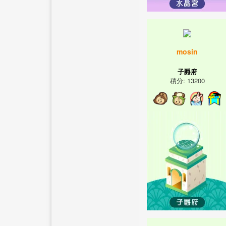
mosin
子爵府
積分: 13200