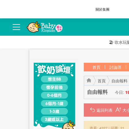
關於集團
🏖️
吹水玩
首頁
討論區
首頁
自由報料
自由報料
今日:
1
返回列表
›
›
查看: 4327
|
回覆: 21