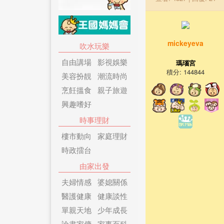
mickeyeva
吹水玩樂
自由講場
影視娛樂
瑪瑙宮
積分: 144844
美容扮靚
潮流時尚
烹飪搵食
親子旅遊
興趣嗜好
時事理財
樓市動向
家庭理財
時政擂台
由家出發
夫婦情感
婆媳關係
醫護健康
健康談性
單親天地
少年成長
論盡家傭
家事百科