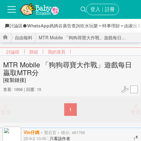
登入
註冊
｜
討論區
WhatsApp媽媽谷
廣告查詢
吹水玩樂
時事理財
由家出
自由報料
MTR Mobile 「狗狗尋寶大作戰」遊戲每日贏取MTR分 ...
討論區
群組
我的首頁
MTR Mobile 「狗狗尋寶大作戰」遊戲每日
贏取MTR分
›
›
[複製鏈接]
查看: 1956
|
回覆: 15
1
首頁
尾頁
Vin仔媽
寶石宮
積分: 461765
#
1
25-9-2 10:05
只看該作者