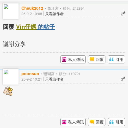
Cheuk2012
象牙宮
積分: 242894
#
2
25-9-2 10:08
只看該作者
回覆
Vin仔媽
的帖子
謝謝分享
私人傳訊
回覆
引用
poonsun
珊瑚宮
積分: 110721
#
3
25-9-2 10:21
只看該作者
私人傳訊
回覆
引用