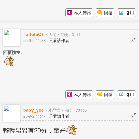
私人傳訊
回覆
引用
FaflofaC9
大宅
積分: 3111
#
8
25-9-2 11:38
只看該作者
回覆樓主:
私人傳訊
回覆
引用
baby_yee
水晶宮
積分: 70135
#
9
25-9-2 11:47
只看該作者
輕輕鬆鬆有20分，幾好