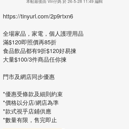
本帖最後由 Vin仔媽 於 26-5-28 11:49 編輯
https://tinyurl.com/2p9rtxn6
全場家品，家電，個人護理用品
滿$120即照價再85折
食品飲品都有9折$120好易揀
大量$100/3件商品任你揀
門市及網店同步優惠
*優惠受條款及細則約束
*價格以分店/網店為準
*款式視乎店鋪供應
*數量有限，售完即止