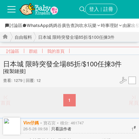
登入
註冊
｜
討論區
WhatsApp媽媽谷
廣告查詢
吹水玩樂
時事理財
由家出
自由報料
日本城 限時突發全場85折/$100任揀3件
討論區
群組
我的首頁
日本城 限時突發全場85折/$100任揀3件
[複製鏈接]
›
›
查看: 1279
|
回覆: 12
1
首頁
尾頁
Vin仔媽
寶石宮
積分: 461747
#
1
26-5-28 09:58
只看該作者