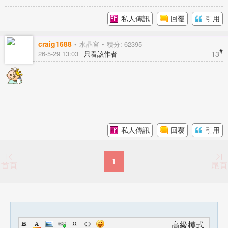
私人傳訊
回覆
引用
craig1688
水晶宮
積分: 62395
#
13
26-5-29 13:03
只看該作者
私人傳訊
回覆
引用
1
首頁
尾頁
高級模式