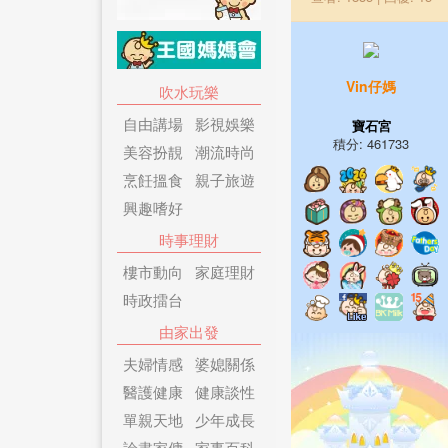
Vin仔媽
吹水玩樂
自由講場
影視娛樂
寶石宮
積分: 461733
美容扮靚
潮流時尚
烹飪搵食
親子旅遊
興趣嗜好
時事理財
樓市動向
家庭理財
時政擂台
由家出發
夫婦情感
婆媳關係
醫護健康
健康談性
單親天地
少年成長
論盡家傭
家事百科