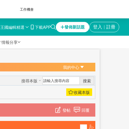
工作機會
育王國
編輯精選
下載APP
登入
註冊
發佈新話題
｜

情報分享
我的中心
搜索
搜尋本版
發帖
回覆