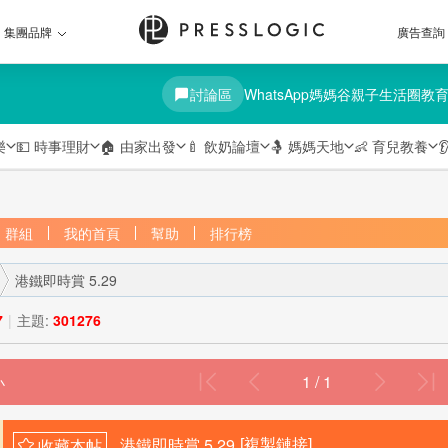
集團品牌
廣告查詢
討論區
WhatsApp媽媽谷
親子生活圈
教
樂
💵
時事理財
🏠
由家出發
🍼
飲奶論壇
🤱
媽媽天地
👶
育兒教養

群組
我的首頁
幫助
排行榜
港鐵即時賞 5.29
7
|
主題:
301276
1 / 1
›
港鐵即時賞 5.29
[複製鏈接]