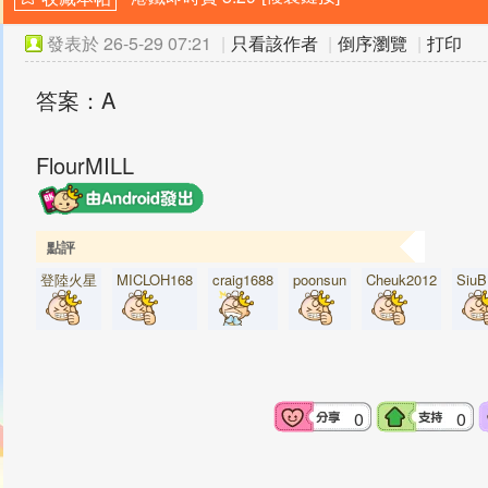
發表於
26-5-29 07:21
|
只看該作者
|
倒序瀏覽
|
打印
答案：A
FlourMILL
點評
登陸火星
MICLOH168
craig1688
poonsun
Cheuk2012
Siu
0
0