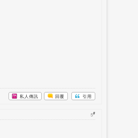
私人傳訊
回覆
引用
#
5