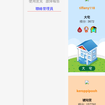
使用意見
故障報告
tiffany118
聯絡管理員
大宅
積分: 3672
keroppipooh
琥珀宮
積分: 157792