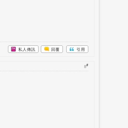
私人傳訊
回覆
引用
#
8