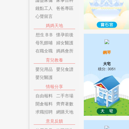
鐘點工人
爸爸專區
心聲留言
媽媽天地
想生 B B
懷孕前後
母乳餵哺
婦女醫護
在職全職
媽媽會所
鋼琴
育兒教養
大宅
嬰兒用品
嬰兒食譜
積分: 3051
嬰兒醫護
情報分享
自由報料
二手市場
開倉報料
齊齊著數
求職招聘
網購天地
意見反饋