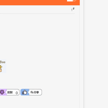
#
1
BBee
0