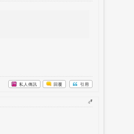
私人傳訊
回覆
引用
#
4