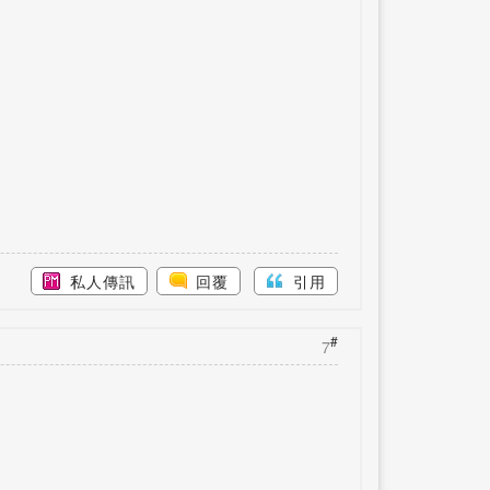
私人傳訊
回覆
引用
#
7