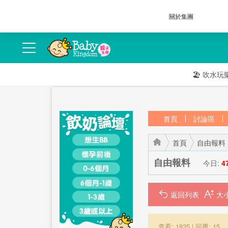
關於集團
🏖️
吹水玩
首頁
討論區
首頁
自由報料
自由報料
今日:
4
返回列表
›
›
查看: 1835
|
回覆: 15