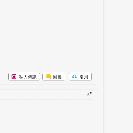
私人傳訊
回覆
引用
#
6