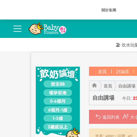
關於集團
🏖️
吹水玩
首頁
討論區
首頁
自由講場
自由講場
今日:
2
返回列表
›
›
查看: 4880
|
回覆: 40