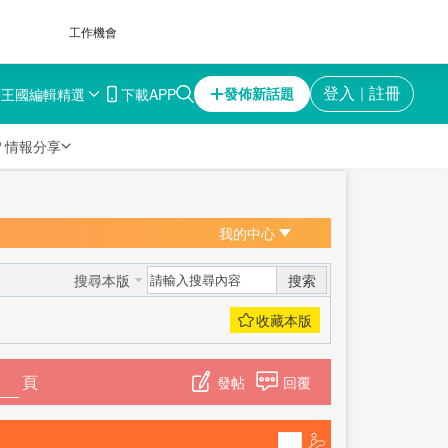
工作機會
育王國
編輯精選
下載APP
登入
註冊
發佈新話題
｜

情報分享
我的中心
搜索
搜尋本版
頁
發帖
回覆