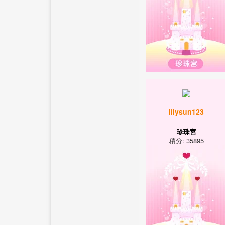
lilysun123
珍珠宮
積分: 35895