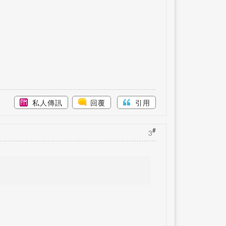
私人傳訊
回覆
引用
#
3