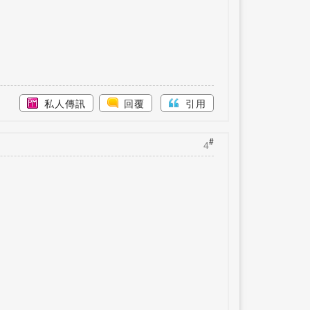
私人傳訊
回覆
引用
#
4