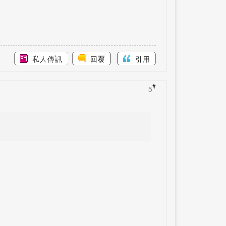
私人傳訊
回覆
引用
#
5