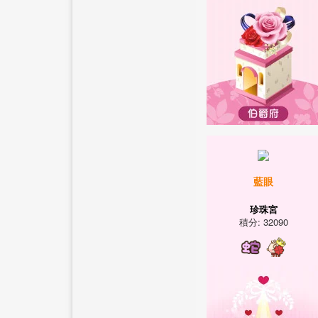
藍眼
珍珠宮
積分: 32090