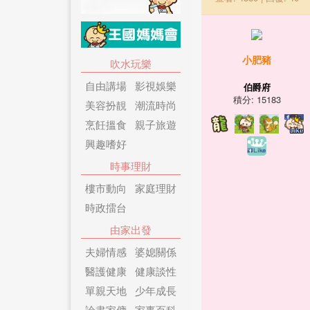
小肥豬
吹水玩樂
自由講場
影視娛樂
伯爵府
積分: 15183
美容扮靚
潮流時尚
烹飪搵食
親子旅遊
興趣嗜好
時事理財
樓市動向
家庭理財
時政擂台
由家出發
夫婦情感
婆媳關係
醫護健康
健康談性
單親天地
少年成長
論盡家傭
家事百科