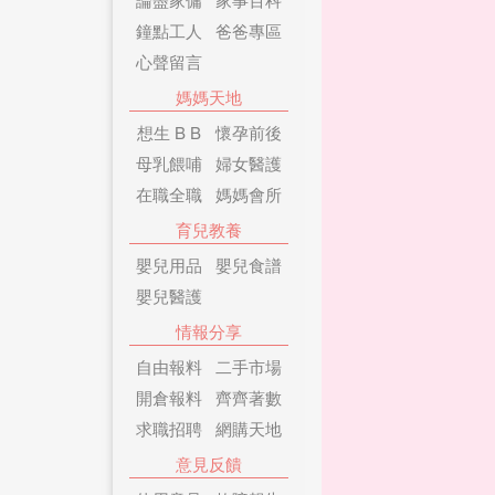
鐘點工人
爸爸專區
心聲留言
媽媽天地
想生 B B
懷孕前後
母乳餵哺
婦女醫護
在職全職
媽媽會所
育兒教養
嬰兒用品
嬰兒食譜
嬰兒醫護
情報分享
自由報料
二手市場
開倉報料
齊齊著數
求職招聘
網購天地
意見反饋