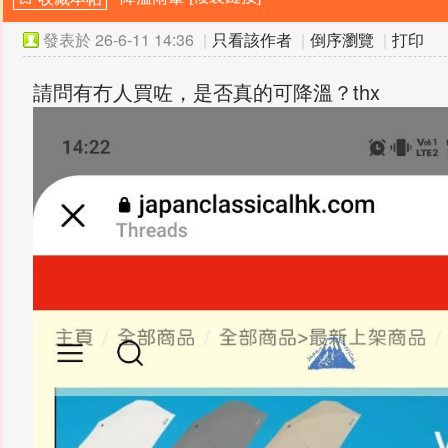
發表於
26-6-11 14:36
|
只看該作者
|
倒序瀏覽
|
打印
請問有冇人買咗，是否真的可降溫？thx