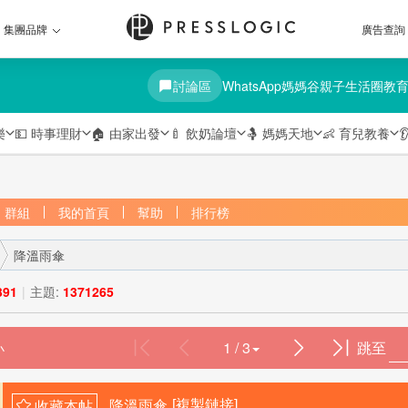
集團品牌
廣告查詢
討論區
WhatsApp媽媽谷
親子生活圈
教
樂
💵
時事理財
🏠
由家出發
🍼
飲奶論壇
🤱
媽媽天地
👶
育兒教養

群組
我的首頁
幫助
排行榜
降溫雨傘
391
|
主題:
1371265
1 / 3
跳至
›
降溫雨傘
[複製鏈接]