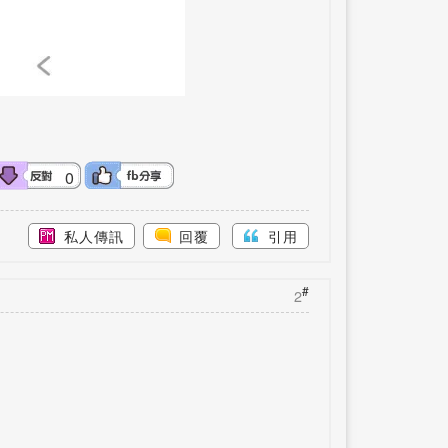
0
私人傳訊
回覆
引用
#
2