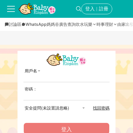
登入
註冊
｜
討論區
WhatsApp媽媽谷
廣告查詢
吹水玩樂
時事理財
由家出
用戶名
密碼：
安全提問(未設置請忽略)
找回密碼
登入