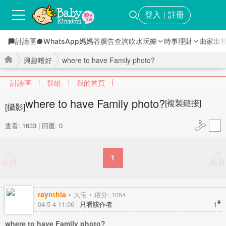
登入
註冊
｜
討論區
WhatsApp媽媽谷
廣告查詢
吹水玩樂
時事理財
由家出
興趣嗜好
where to have Family photo?
討論區
群組
我的首頁
where to have Family photo?
[複製鏈接]
[攝影]
›
›
查看: 1633
|
回覆: 0
1
首頁
尾頁
raynthia
大宅
積分: 1054
#
1
04-5-4 11:06
只看該作者
where to have Family photo?