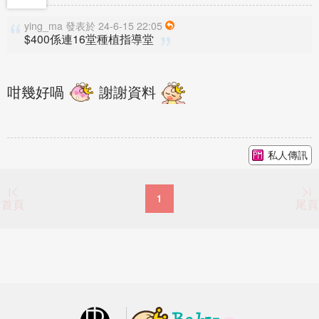
ying_ma 發表於 24-6-15 22:05
$400係連16堂種植指導堂
咁幾好喎
謝謝資料
私人傳訊
1
首頁
尾頁