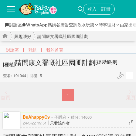
登入
註冊
｜
討論區
WhatsApp媽媽谷
廣告查詢
吹水玩樂
時事理財
由家出
興趣嗜好
請問康文署嘅社區園圃計劃
討論區
群組
我的首頁
請問康文署嘅社區園圃計劃
[複製鏈接]
[種植]
›
›
查看: 191944
|
回覆: 5
1
首頁
尾頁
BeAhappyC9
子爵府
積分: 14660
#
1
24-3-22 19:51
只看該作者