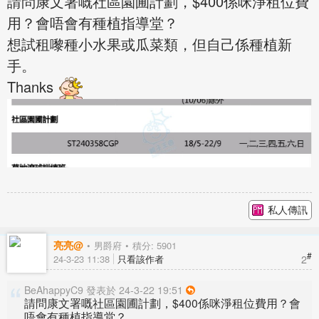
請問康文署嘅社區園圃計劃，$400係咪淨租位費
用？會唔會有種植指導堂？
想試租嚟種小水果或瓜菜類，但自己係種植新
手。
Thanks
私人傳訊
亮亮@
男爵府
積分: 5901
#
2
24-3-23 11:38
只看該作者
BeAhappyC9 發表於 24-3-22 19:51
請問康文署嘅社區園圃計劃，$400係咪淨租位費用？會
唔會有種植指導堂？