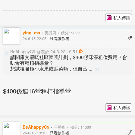
私人傳訊
ying_ma
男爵府
積分: 9322
#
5
24-6-15 22:05
只看該作者
BeAhappyC9 發表於 24-3-22 19:51
請問康文署嘅社區園圃計劃，$400係咪淨租位費用？會
唔會有種植指導堂？
想試租嚟種小水果或瓜菜類，但自己 ...
$400係連16堂種植指導堂
私人傳訊
BeAhappyC9
子爵府
積分: 14660
#
6
24-6-16 13:13
只看該作者