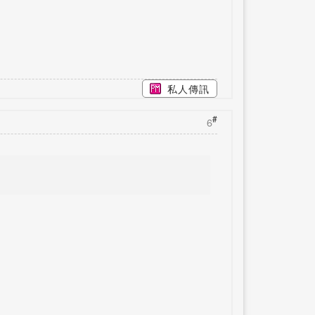
私人傳訊
#
6