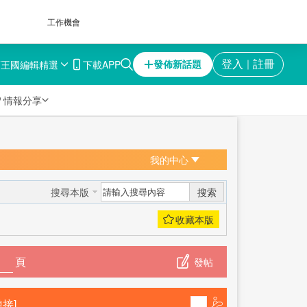
工作機會
育王國
編輯精選
下載APP
登入
註冊
發佈新話題
｜

情報分享
我的中心
搜索
搜尋本版
頁
發帖
接]