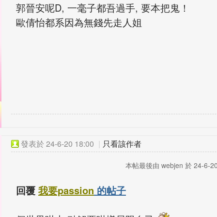
郭晉安呢D, 一毫子都吾過手, 要本把鬼！
歐倩怡都系因為無錢先走人姐
發表於
24-6-20 18:00
|
只看該作者
本帖最後由 webjen 於 24-6-20
回覆
我要passion
的帖子