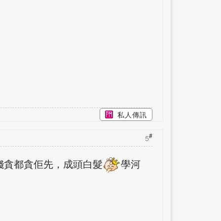
私人傳訊
#
5
錢貪都貪佢先，成頭白髮
學河