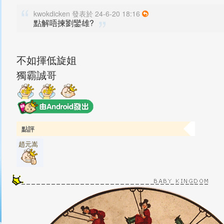
kwokdicken 發表於 24-6-20 18:16
點解唔揀劉鑾雄?
不如揮低旋姐
獨霸誠哥
點評
趙元嵩