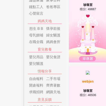
珍珠宮
鐘點工人
爸爸專區
積分: 49887
心聲留言
媽媽天地
想生 B B
懷孕前後
母乳餵哺
婦女醫護
在職全職
媽媽會所
育兒教養
嬰兒用品
嬰兒食譜
嬰兒醫護
情報分享
自由報料
二手市場
webjen
開倉報料
齊齊著數
珍珠宮
求職招聘
網購天地
積分: 46506
意見反饋