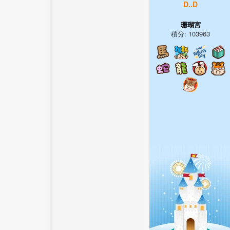
D..D
珊瑚宮
積分: 103963