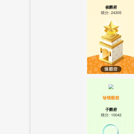
侯爵府
積分: 24305
珍惜眼前
子爵府
積分: 10042