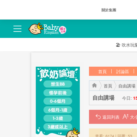
關於集團
🏖️
吹水玩
首頁
討論區
首頁
自由講場
自由講場
今日:
1
返回列表
›
›
查看: 6174
|
回覆: 53