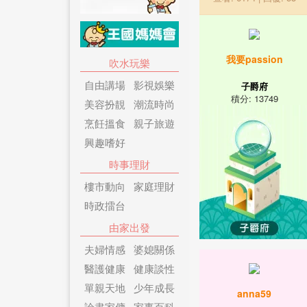
我要passion
吹水玩樂
自由講場
影視娛樂
子爵府
積分: 13749
美容扮靚
潮流時尚
烹飪搵食
親子旅遊
興趣嗜好
時事理財
樓市動向
家庭理財
時政擂台
由家出發
夫婦情感
婆媳關係
醫護健康
健康談性
單親天地
少年成長
anna59
論盡家傭
家事百科