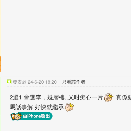
發表於
24-6-20 18:20
|
只看該作者
2選1 會選李，幾層樓..又咁痴心一片
真係
馬話事解 好快就繼承