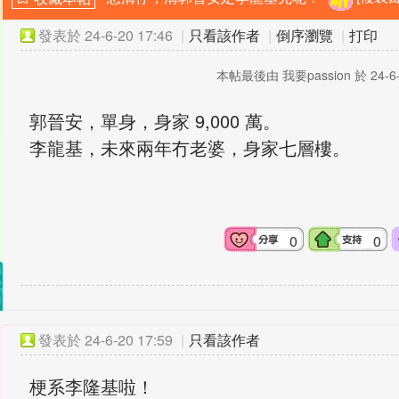
發表於
24-6-20 17:46
|
只看該作者
|
倒序瀏覽
|
打印
本帖最後由 我要passion 於 24-6-
郭晉安，單身，身家 9,000 萬。
李龍基，未來兩年冇老婆，身家七層樓。
0
0
發表於
24-6-20 17:59
|
只看該作者
梗系李隆基啦！