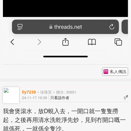
私人傳訊
liy7239
珍珠宮
積分: 30651
#
8
24-11-17 19:06
只看該作者
我會煲滾水，放D蜆入去，一開口就一隻隻撈
起，之後再用清水洗乾淨先炒，見到冇開口嘅一
就係死，一就係全隻沙。