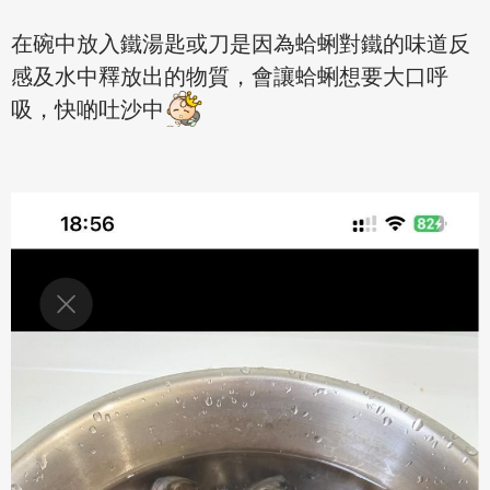
在碗中放入鐵湯匙或刀是因為蛤蜊對鐵的味道反
感及水中釋放出的物質，會讓蛤蜊想要大口呼
吸，快啲吐沙中