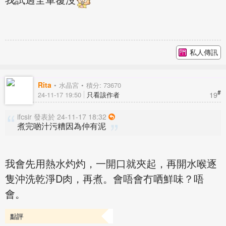
私人傳訊
Rita
水晶宮
積分: 73670
#
19
24-11-17 19:50
只看該作者
ifcsir 發表於 24-11-17 18:32
煮完啲汁污糟因為仲有泥
我會先用熱水灼灼，一開口就夾起，再開水喉逐
隻沖洗乾淨D肉，再煮。會唔會冇哂鮮味？唔
會。
點評