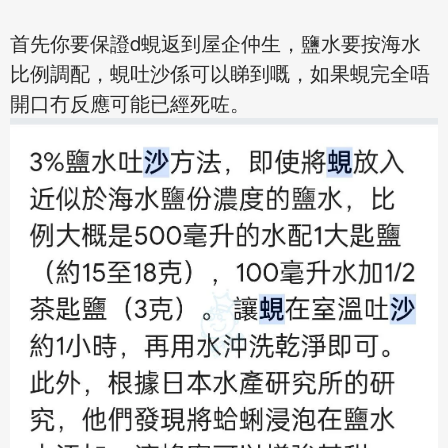
首先你要保證d蜆返到屋企仲生，鹽水要按海水
比例調配，蜆吐沙係可以睇到嘅，如果蜆完全唔
開口冇反應可能已經死咗。