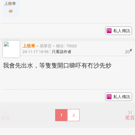
上校車
私人傳訊
上校車
翡翠宮
積分: 75023
#
20
24-11-17 19:56
只看該作者
我會先出水，等隻隻開口睇吓有冇沙先炒
私人傳訊
1
2
首頁
尾頁