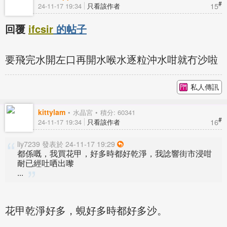
#
15
24-11-17 19:34
只看該作者
回覆
ifcsir
的帖子
要飛完水開左口再開水喉水逐粒沖水咁就冇沙啦
私人傳訊
kittylam
水晶宮
積分: 60341
#
16
24-11-17 19:34
只看該作者
liy7239 發表於 24-11-17 19:29
都係嘅，我買花甲，好多時都好乾淨，我諗響街市浸咁
耐已經吐哂出嚟
...
花甲乾淨好多，蜆好多時都好多沙。