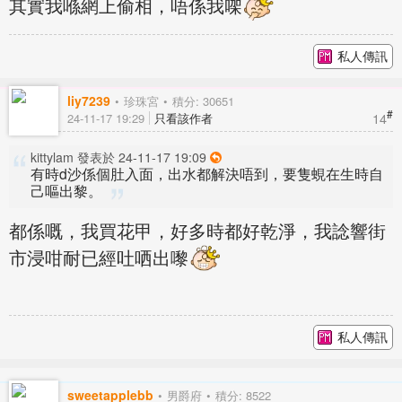
其實我喺網上偷相，唔係我㗎
私人傳訊
liy7239
珍珠宮
積分: 30651
#
14
24-11-17 19:29
只看該作者
kittylam 發表於 24-11-17 19:09
有時d沙係個肚入面，出水都解決唔到，要隻蜆在生時自
己嘔出黎。
都係嘅，我買花甲，好多時都好乾淨，我諗響街
市浸咁耐已經吐哂出嚟
私人傳訊
sweetapplebb
男爵府
積分: 8522