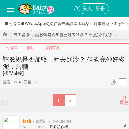
登入
註冊
｜
討論區
WhatsApp媽媽谷
廣告查詢
吹水玩樂
時事理財
由家出
自由講場
請教蜆是否加鹽已經去到沙？ 但煮完仲好多泥，污糟 ...
討論區
群組
我的首頁
請教蜆是否加鹽已經去到沙？ 但煮完仲好多
泥，污糟
›
›
[複製鏈接]
查看: 3814
|
回覆: 31
1
2
首頁
尾頁
ifcsir
侯爵府
積分: 24734
#
1
24-11-17 18:32
只看該作者