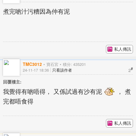
煮完啲汁污糟因為仲有泥
私人傳訊
TMC3012
寶石宮
積分: 435201
#
2
24-11-17 18:36
只看該作者
回覆樓主:
我覺得有啲唔得， 又係試過有沙有泥
， 煮
完都唔食得
私人傳訊