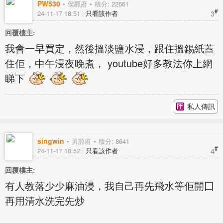
PW530
侯爵府
積分: 22661
#
3
24-11-17 18:51
只看該作者
回覆樓主:
我會一早買定，然後搵淡鹽水浸，跟住搵錫紙蓋
住佢，中午浸夜晚煮， youtube好多教法你上網
睇下
私人傳訊
singwin
男爵府
積分: 8641
#
4
24-11-17 18:52
只看該作者
回覆樓主:
有人教落少少麻油浸，我自己再先飛水等佢開囗
再用清水洗完先炒