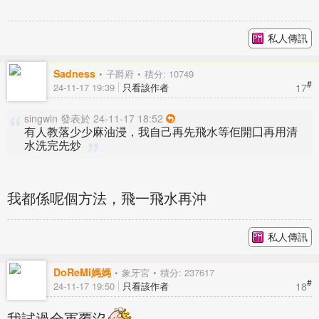
私人傳訊
Sadness
子爵府
積分: 10749
#
17
24-11-17 19:39
只看該作者
singwin 發表於 24-11-17 18:52
有人教落少少麻油浸，我自己再先飛水等佢開囗再用清
水洗完先炒
我都係呢個方法，飛一飛水再沖
私人傳訊
DoReMi媽媽
象牙宮
積分: 237617
#
18
24-11-17 19:50
只看該作者
我試過全軍覆沒