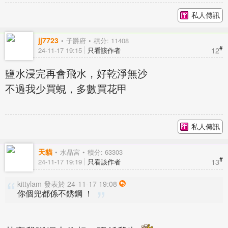
私人傳訊
jj7723
子爵府
積分: 11408
#
12
24-11-17 19:15
只看該作者
鹽水浸完再會飛水，好乾淨無沙
不過我少買蜆，多數買花甲
私人傳訊
天貓
水晶宮
積分: 63303
#
13
24-11-17 19:19
只看該作者
kittylam 發表於 24-11-17 19:08
你個兜都係不銹鋼 ！