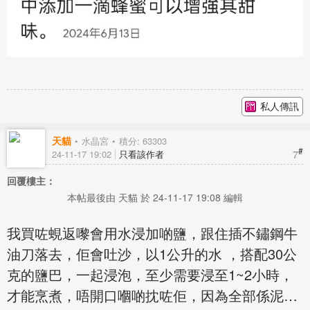
私人傳訊
天貓
水晶宮
積分: 63303
#
7
24-11-17 19:02
只看該作者
回覆樓主：
本帖最後由 天貓 於 24-11-17 19:08 編輯
我買咗蜆返嚟會用水浸加啲鹽，跟住插不鏽鋼牛
油刀落去，佢會吐沙，以1公升的水 ，搭配30公
克的鹽巴，一起浸泡，至少需要浸至1~2小時，
才能烹煮，唔開口嗰啲抌咗佢，因為全部係泥…