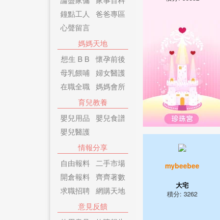
鐘點工人
爸爸專區
心聲留言
媽媽天地
想生 B B
懷孕前後
母乳餵哺
婦女醫護
在職全職
媽媽會所
育兒教養
嬰兒用品
嬰兒食譜
嬰兒醫護
情報分享
自由報料
二手市場
mybeebee
開倉報料
齊齊著數
大宅
求職招聘
網購天地
積分: 3262
意見反饋