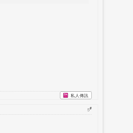
私人傳訊
#
5