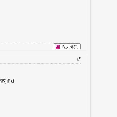
私人傳訊
#
8
層較迫d