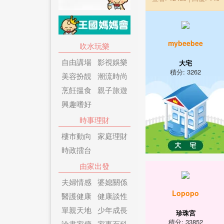
mybeebee
吹水玩樂
自由講場
影視娛樂
大宅
積分: 3262
美容扮靚
潮流時尚
烹飪搵食
親子旅遊
興趣嗜好
時事理財
樓市動向
家庭理財
時政擂台
由家出發
夫婦情感
婆媳關係
Lopopo
醫護健康
健康談性
單親天地
少年成長
珍珠宮
積分: 33852
論盡家傭
家事百科