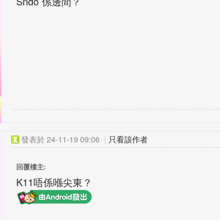
Sndo 係邊間？
發表於
24-11-19 09:06
|
只看該作者
回覆樓主:
K11唔係喺尖東？