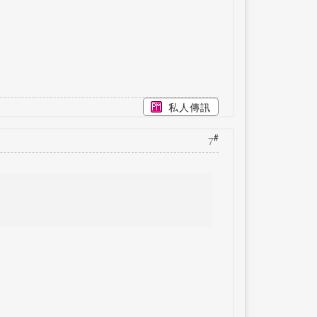
私人傳訊
#
7