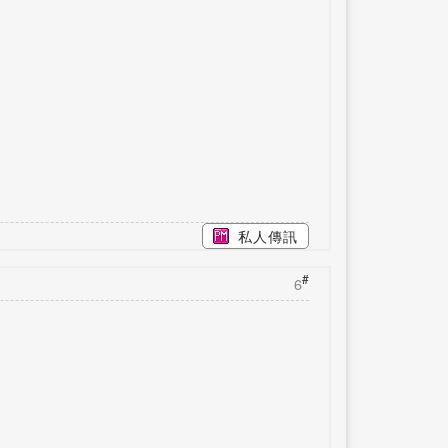
私人傳訊
#
6