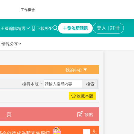
工作機會
育王國
編輯精選
下載APP
登入
註冊
發佈新話題
｜

情報分享
我的中心
搜索
搜尋本版
頁
發帖
SNDO 將令啟德成為新零售樞紐