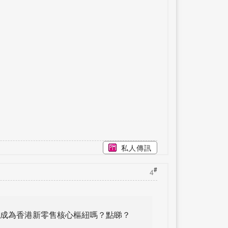
私人傳訊
#
4
DO 將令啟德成為香港新零售核心樞紐嗎？點睇？