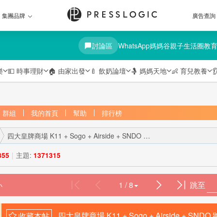
集團品牌
廣告查詢
討論區
WhatsApp媽媽谷
親子生活圈
教
樂
💵
時事理財
🏠
由家出發
🍼
飲奶論壇
🤱
媽媽天地
👶
育兒教養

群組
我的首頁
幫助
排行榜
四大皇牌商場 K11 + Sogo + Airside + SNDO 將令啟德成 ...
855
|
主題:
1371315
1 / 8
跳至
›
四大皇牌商場 K11 + Sogo + Airside + 