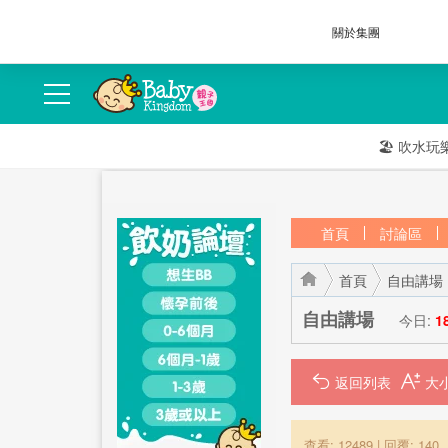
關於集團
🏖️
吹水玩
首頁
討論區
首頁
自由講場
自由講場
今日:
1
返回列表
›
›
查看: 12489
|
回覆: 140