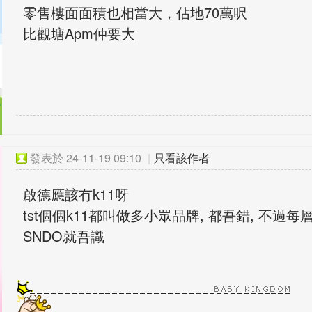
零售樓面面積也相當大，佔地70萬呎
比觀塘Apm仲要大
發表於
24-11-19 09:10
|
只看該作者
啟德應該冇k11呀
tst個個k11都叫做多小眾品牌, 都吾錯, 不過每
SNDO就吾識