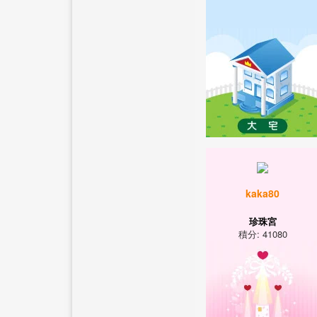
kaka80
珍珠宮
積分: 41080