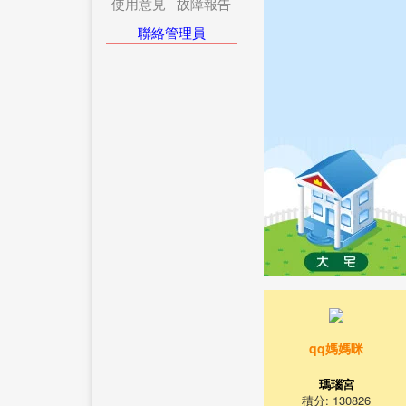
使用意見
故障報告
聯絡管理員
qq媽媽咪
瑪瑙宮
積分: 130826