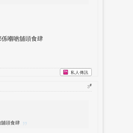
都係嗰啲舖頭食肆
私人傳訊
#
3
啲舖頭食肆