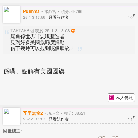
Pulmma
水晶宮
積分: 64766
#
10
25-1-3 13:59
只看該作者
TAKTAKB 發表於 25-1-3 13:03
尾角係世界罪惡嘅製造者
見到好多美國旗喺度揮動
估下幾時可以拉到呢個腫統？
係喎。點解有美國國旗
私人傳訊
平平無奇2
珍珠宮
積分: 38621
#
11
25-1-3 14:07
只看該作者
回覆樓主: