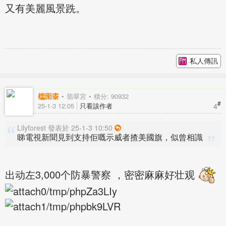
又有美麗風景跣。
私人傳訊
櫺囹桼
翡翠宮
積分: 90932
#
4
25-1-3 12:05
只看該作者
Lilyforest 發表於 25-1-3 10:50
睇電視新聞見到支持佢嘅示威者揸美國旗，似曾相識
出动左3,000个防暴警察 ，密密麻麻好壮观