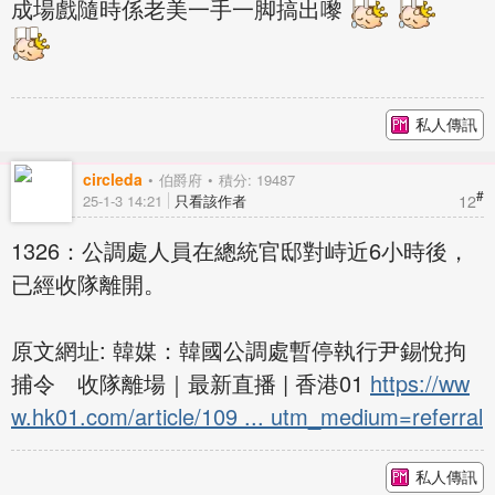
成場戲隨時係老美一手一脚搞出嚟
私人傳訊
circleda
伯爵府
積分: 19487
#
12
25-1-3 14:21
只看該作者
1326：公調處人員在總統官邸對峙近6小時後，
已經收隊離開。
原文網址: 韓媒：韓國公調處暫停執行尹錫悅拘
捕令 收隊離場｜最新直播 | 香港01
https://ww
w.hk01.com/article/109 ... utm_medium=referral
私人傳訊