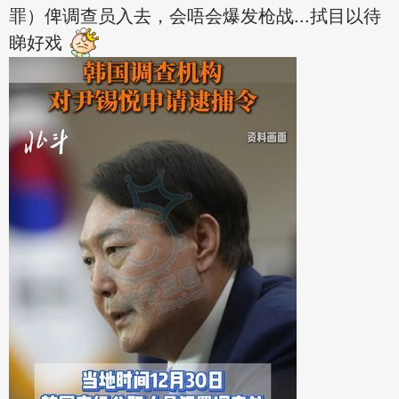
罪）俾调查员入去，会唔会爆发枪战...拭目以待
睇好戏