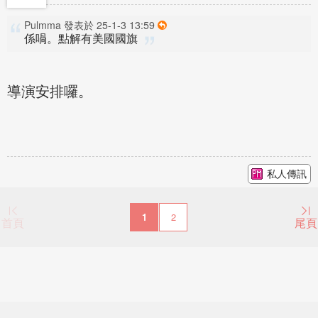
Pulmma 發表於 25-1-3 13:59
係喎。點解有美國國旗
導演安排囉。
私人傳訊
1
2
首頁
尾頁