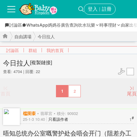
登入
註冊
｜
討論區
WhatsApp媽媽谷
廣告查詢
吹水玩樂
時事理財
由家出
自由講場
今日拉人
討論區
群組
我的首頁
今日拉人
[複製鏈接]
查看: 4704
|
回覆: 22
›
›
1
2
首頁
尾頁
櫺囹桼
翡翠宮
積分: 90932
#
1
25-1-3 10:40
只看該作者
唔知总统办公室嘅警护处会唔会开门（阻差办工