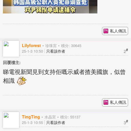
私人傳訊
Lilyforest
珍珠宮
積分: 30645
#
2
25-1-3 10:50
只看該作者
回覆樓主:
睇電視新聞見到支持佢嘅示威者揸美國旗，似曾
相識
私人傳訊
TingTing
水晶宮
積分: 55137
#
3
25-1-3 10:55
只看該作者