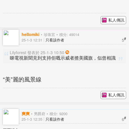
私人傳訊
hellomiki
珍珠宮
積分: 49014
#
5
25-1-3 12:31
只看該作者
Lilyforest 發表於 25-1-3 10:50
睇電視新聞見到支持佢嘅示威者揸美國旗，似曾相識
“美”麗的風景線
私人傳訊
爽爽
男爵府
積分: 9200
#
6
25-1-3 12:35
只看該作者