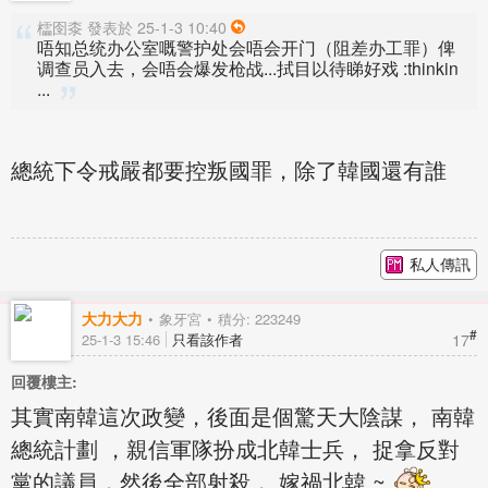
櫺囹桼 發表於 25-1-3 10:40
唔知总统办公室嘅警护处会唔会开门（阻差办工罪）俾
调查员入去，会唔会爆发枪战...拭目以待睇好戏 :thinkin
...
總統下令戒嚴都要控叛國罪，除了韓國還有誰
私人傳訊
大力大力
象牙宮
積分: 223249
#
17
25-1-3 15:46
只看該作者
回覆樓主:
其實南韓這次政變，後面是個驚天大陰謀， 南韓
總統計劃 ，親信軍隊扮成北韓士兵， 捉拿反對
黨的議員，然後全部射殺， 嫁禍北韓 ~