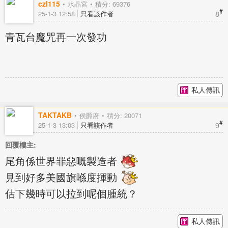
czl115
水晶宮
積分: 69376
#
8
25-1-3 12:58
只看該作者
青瓦台魔咒再一次發功
私人傳訊
TAKTAKB
侯爵府
積分: 20071
#
9
25-1-3 13:03
只看該作者
回覆樓主:
尾角係世界罪惡嘅製造者
見到好多美國旗喺度揮動
估下幾時可以拉到呢個腫統？
私人傳訊