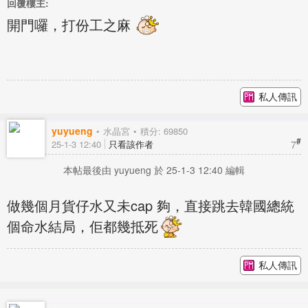
回覆樓主:
開門囉，打份工之麻
私人傳訊
yuyueng
水晶宮
積分: 69850
#
7
25-1-3 12:40
只看該作者
本帖最後由 yuyueng 於 25-1-3 12:40 編輯
做幾個月貨仔水又未cap 夠，直接跳去韓國總統
個命水結局，佢都幾抵死
私人傳訊