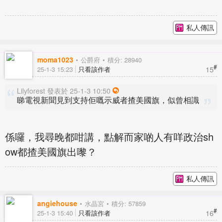
私人傳訊
moma1023
公爵府
積分: 28940
#
15
25-1-3 15:23
只看該作者
Lilyforest 發表於 25-1-3 10:50
睇電視新聞見到支持佢嘅示威者揸美國旗，似曾相識
係囉，我尋晚都咁講，點解而家啲人有咩政治sh
ow都揸美國旗出嚟？
私人傳訊
angiehouse
水晶宮
積分: 57859
#
16
25-1-3 15:40
只看該作者