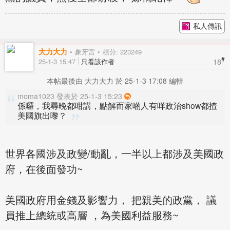
私人傳訊
大力大力
象牙宮
積分: 223249
#
18
25-1-3 15:47
只看該作者
本帖最後由 大力大力 於 25-1-3 17:08 編輯
moma1023 發表於 25-1-3 15:23
係囉，我尋晚都咁講，點解而家啲人有咩政治show都揸
美國旗出嚟？
世界各國涉及政變/動亂，一半以上都涉及美國政
府，在後面發功~
美國政府用金錢及影響力， 把親美的政黨， 議
員推上總統或高層 ，為美國利益服務~