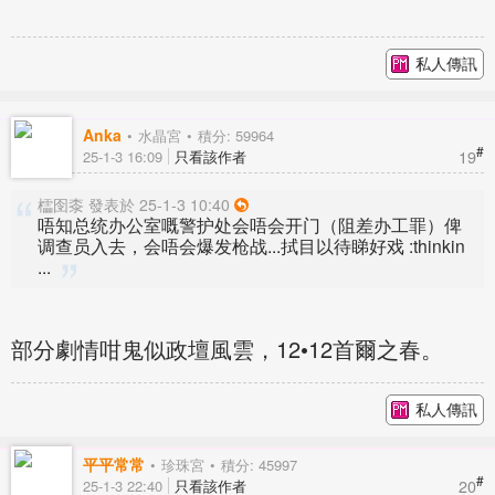
私人傳訊
Anka
水晶宮
積分: 59964
#
19
25-1-3 16:09
只看該作者
櫺囹桼 發表於 25-1-3 10:40
唔知总统办公室嘅警护处会唔会开门（阻差办工罪）俾
调查员入去，会唔会爆发枪战...拭目以待睇好戏 :thinkin
...
部分劇情咁鬼似政壇風雲，12•12首爾之春。
私人傳訊
平平常常
珍珠宮
積分: 45997
#
20
25-1-3 22:40
只看該作者