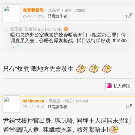
究竟我是誰
水晶宮
積分: 70263
#
13
25-1-3 14:59
只看該作者
櫺囹桼 發表於 25-1-3 10:40
唔知总统办公室嘅警护处会唔会开门（阻差办工罪）俾
调查员入去，会唔会爆发枪战...拭目以待睇好戏 :thinkin
...
只有“炆煮”嘅地方先會發生
私人傳訊
mickeyeva
瑪瑙宮
積分: 144848
#
14
25-1-3 15:13
只看該作者
尹鍚悅檢控官出身, 識玩嘢, 同埋主人尾國未揾到
適當聽話人選, 咪繼續拖延, 賴死都唔走!