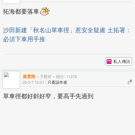
拓海都要落車
沙田新建「秋名山單車徑」惹安全疑慮 土拓署：
必須下車用手推
私人傳訊
過雲雨
子爵府
積分: 11276
#
2
25-3-7 12:01
只看該作者
單車徑都好斜好窄，要高手先過到