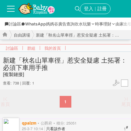
登入
註冊
｜
討論區
WhatsApp媽媽谷
廣告查詢
吹水玩樂
時事理財
由家出
自由講場
新建「秋名山單車徑」惹安全疑慮 土拓署：必須下車用手 ...
討論區
群組
我的首頁
新建「秋名山單車徑」惹安全疑慮 土拓署：
必須下車用手推
›
›
[複製鏈接]
查看: 738
|
回覆: 1
1
首頁
尾頁
qpalzm
公爵府
積分: 25051
#
1
25-3-7 10:14
只看該作者