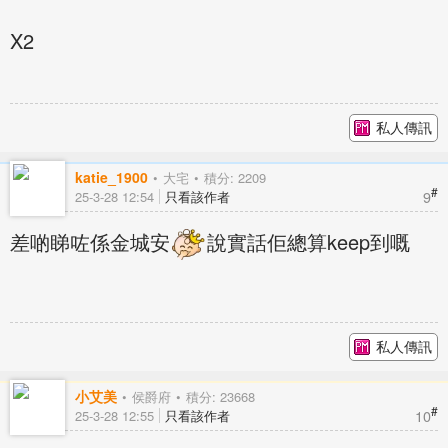
X2
私人傳訊
katie_1900
大宅
積分: 2209
#
9
25-3-28 12:54
只看該作者
差啲睇咗係金城安
說實話佢總算keep到嘅
私人傳訊
小艾美
侯爵府
積分: 23668
#
10
25-3-28 12:55
只看該作者