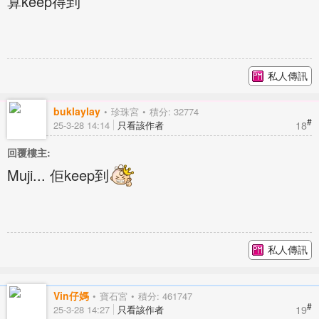
算keep得到
私人傳訊
buklaylay
珍珠宮
積分: 32774
#
18
25-3-28 14:14
只看該作者
回覆樓主:
Muji... 佢keep到
私人傳訊
Vin仔媽
寶石宮
積分: 461747
#
19
25-3-28 14:27
只看該作者