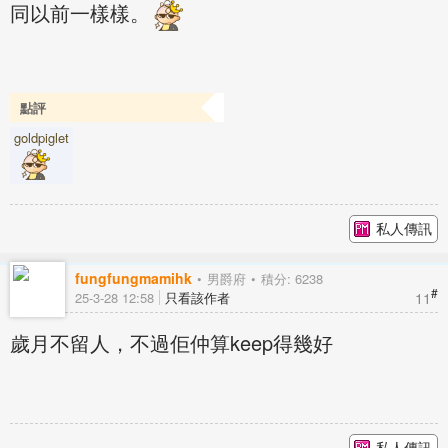
同以前一樣樣。
點評
goldpiglet
私人傳訊
fungfungmamihk
男爵府
積分: 6238
#
11
25-3-28 12:58
只看該作者
歲月不留人，不過佢仲算keep得幾好
私人傳訊