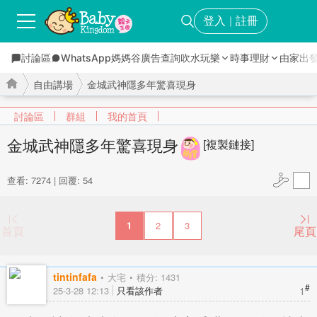
登入
註冊
｜
討論區
WhatsApp媽媽谷
廣告查詢
吹水玩樂
時事理財
由家出
自由講場
金城武神隱多年驚喜現身
討論區
群組
我的首頁
金城武神隱多年驚喜現身
[複製鏈接]
›
›
查看: 7274
|
回覆: 54
1
2
3
首頁
尾頁
tintinfafa
大宅
積分: 1431
#
1
25-3-28 12:13
只看該作者