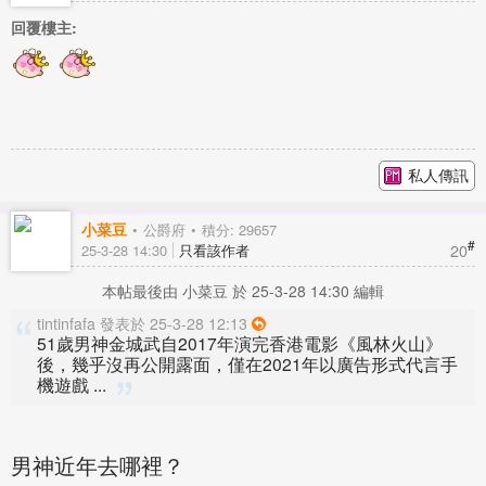
回覆樓主:
私人傳訊
小菜豆
公爵府
積分: 29657
#
20
25-3-28 14:30
只看該作者
本帖最後由 小菜豆 於 25-3-28 14:30 編輯
tintinfafa 發表於 25-3-28 12:13
51歲男神金城武自2017年演完香港電影《風林火山》
後，幾乎沒再公開露面，僅在2021年以廣告形式代言手
機遊戲 ...
男神近年去哪裡？