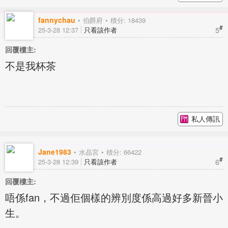
fannychau
伯爵府
積分: 18439
#
5
25-3-28 12:37
只看該作者
回覆樓主:
不是我杯茶
私人傳訊
Jane1983
水晶宮
積分: 66422
#
6
25-3-28 12:39
只看該作者
回覆樓主:
唔係fan，不過佢個樣的辨別度係高過好多新晉小
生。