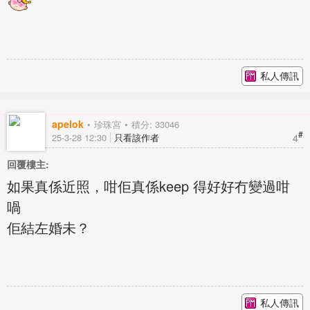
私人傳訊
apelok
珍珠宮
積分: 33046
#
4
25-3-28 12:30
只看該作者
回覆樓主:
如果真係近照，咁佢真係keep 得好好冇變過咁
喎
佢結左婚未？
私人傳訊