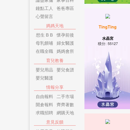
鐘點工人
爸爸專區
心聲留言
媽媽天地
TingTing
想生 B B
懷孕前後
水晶宮
母乳餵哺
婦女醫護
積分: 55127
在職全職
媽媽會所
育兒教養
嬰兒用品
嬰兒食譜
嬰兒醫護
情報分享
自由報料
二手市場
開倉報料
齊齊著數
求職招聘
網購天地
意見反饋