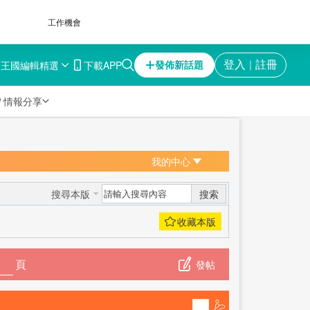
工作機會
育王國
編輯精選
下載APP
登入
註冊
發佈新話題
｜

情報分享
我的中心
搜索
搜尋本版
頁
發帖