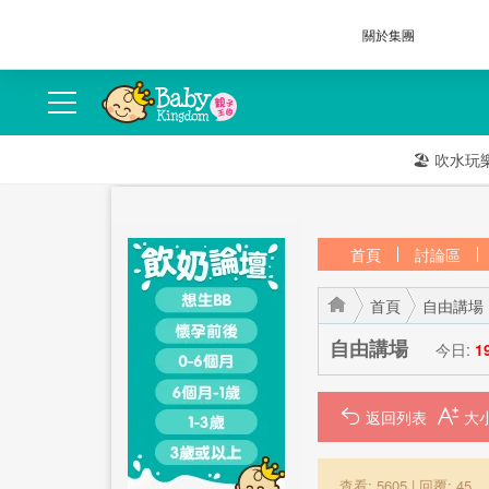
關於集團
🏖️
吹水玩
首頁
討論區
首頁
自由講場
自由講場
今日:
1
返回列表
›
›
查看: 5605
|
回覆: 45