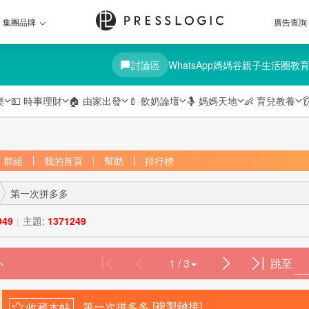
集團品牌
廣告查詢
討論區
WhatsApp媽媽谷
親子生活圈
教
樂
💵
時事理財
🏠
由家出發
🍼
飲奶論壇
🤱
媽媽天地
👶
育兒教養

群組
我的首頁
幫助
排行榜
第一次拼多多
949
|
主題:
1371249
1 / 3
跳至
›
第一次拼多多
[複製鏈接]