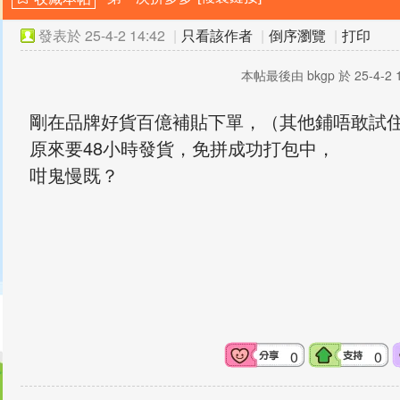
發表於
25-4-2 14:42
|
只看該作者
|
倒序瀏覽
|
打印
本帖最後由 bkgp 於 25-4-2 
剛在品牌好貨百億補貼下單，（其他鋪唔敢試
原來要48小時發貨，免拼成功打包中，
咁鬼慢既？
0
0