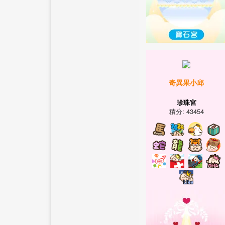
奇異果小邱
珍珠宮
積分: 43454