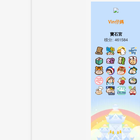
Vin仔媽
寶石宮
積分: 461584