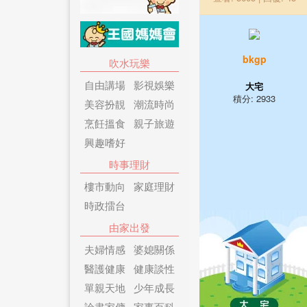
bkgp
吹水玩樂
自由講場
影視娛樂
大宅
積分: 2933
美容扮靚
潮流時尚
烹飪搵食
親子旅遊
興趣嗜好
時事理財
樓市動向
家庭理財
時政擂台
由家出發
夫婦情感
婆媳關係
醫護健康
健康談性
單親天地
少年成長
論盡家傭
家事百科