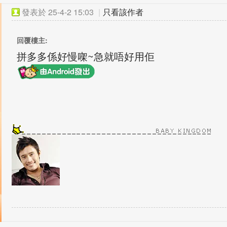
發表於
25-4-2 15:03
|
只看該作者
回覆樓主:
拼多多係好慢㗎~急就唔好用佢