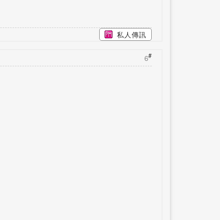
私人傳訊
#
6