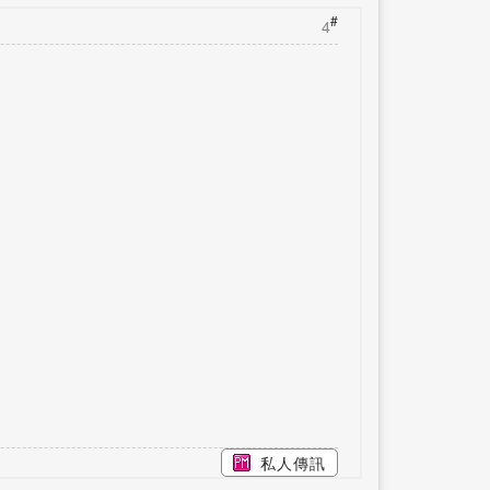
#
4
私人傳訊