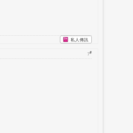
私人傳訊
#
7