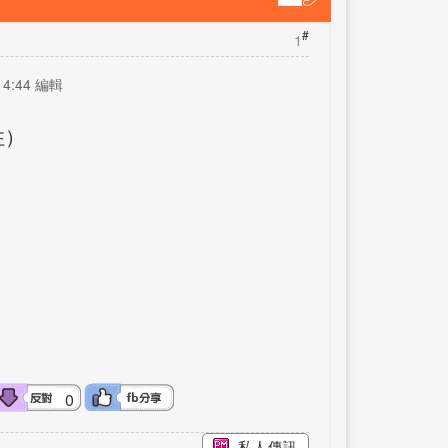
#
1
14:44 編輯
住）
0
私人傳訊