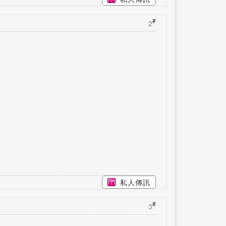
#
2
私人傳訊
#
3