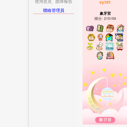
使用意見
故障報告
cy101
聯絡管理員
象牙宮
積分: 215159