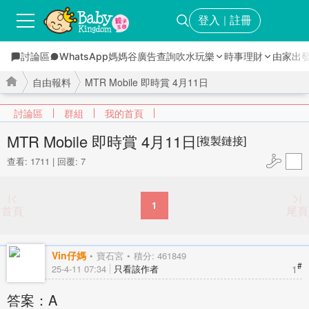
登入
註冊
｜
討論區
WhatsApp媽媽谷
廣告查詢
吹水玩樂
時事理財
由家出
自由報料
MTR Mobile 即時賞 4月11日
討論區
群組
我的首頁
MTR Mobile 即時賞 4月11日
[複製鏈接]
查看: 1711
|
回覆: 7
›
›
1
首頁
尾頁
Vin仔媽
寶石宮
積分: 461849
#
1
25-4-11 07:34
只看該作者
答案：A