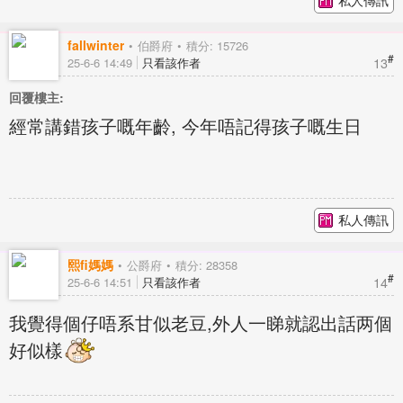
fallwinter
伯爵府
積分: 15726
#
13
25-6-6 14:49
只看該作者
回覆樓主:
經常講錯孩子嘅年齡, 今年唔記得孩子嘅生日
私人傳訊
熙fi媽媽
公爵府
積分: 28358
#
14
25-6-6 14:51
只看該作者
我覺得個仔唔系甘似老豆,外人一睇就認出話两個
好似樣