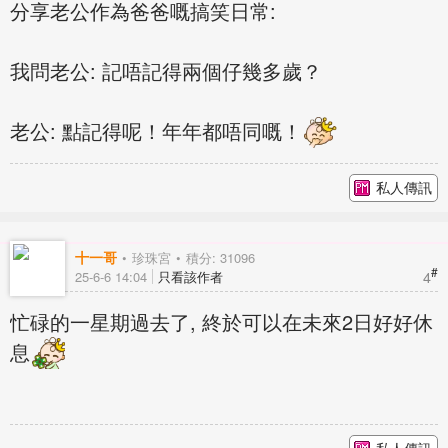
分享老公作為爸爸嘅搞笑日常:
我問老公: 記唔記得兩個仔幾多歲？
老公: 點記得呢！年年都唔同嘅！
私人傳訊
十一哥
珍珠宮
積分: 31096
#
4
25-6-6 14:04
只看該作者
忙碌的一星期過去了, 終於可以在未來2日好好休
息
私人傳訊