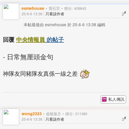
esmehouse
寶石宮
積分: 409643
#
2
25-6-6 13:36
只看該作者
本帖最後由 esmehouse 於 25-6-6 13:38 編輯
回覆
中央情報員
的帖子
- 日常無厘頭金句
神隊友同豬隊友真係一線之差
私人傳訊
wong2323
超級版主
積分: 211380
#
3
25-6-6 13:36
只看該作者