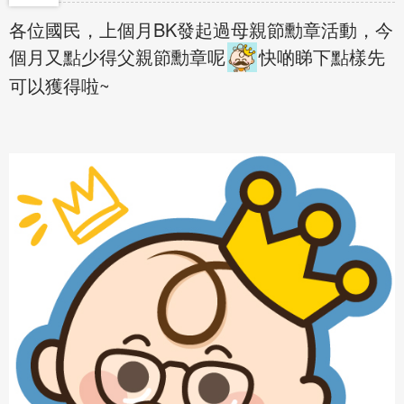
各位國民，上個月BK發起過母親節勳章活動，今
個月又點少得父親節勳章呢
快啲睇下點樣先
可以獲得啦~