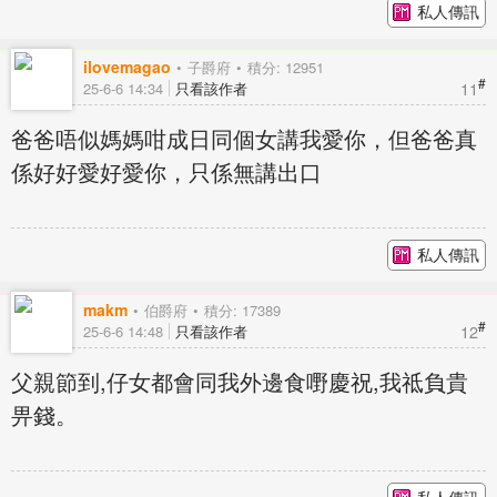
私人傳訊
ilovemagao
子爵府
積分: 12951
#
11
25-6-6 14:34
只看該作者
爸爸唔似媽媽咁成日同個女講我愛你，但爸爸真
係好好愛好愛你，只係無講出口
私人傳訊
makm
伯爵府
積分: 17389
#
12
25-6-6 14:48
只看該作者
父親節到,仔女都會同我外邊食嘢慶祝,我祗負貴
畀錢。
私人傳訊