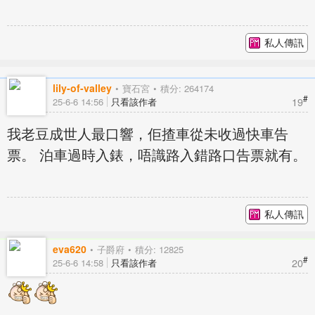
私人傳訊
lily-of-valley
寶石宮
積分: 264174
#
19
25-6-6 14:56
只看該作者
我老豆成世人最口響，佢揸車從未收過快車告
票。 泊車過時入錶，唔識路入錯路口告票就有。
私人傳訊
eva620
子爵府
積分: 12825
#
20
25-6-6 14:58
只看該作者