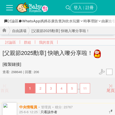
登入
註冊
｜
討論區
WhatsApp媽媽谷
廣告查詢
吹水玩樂
時事理財
由家出
自由講場
[父親節2025勳章] 快啲入嚟分享啦！
討論區
群組
我的首頁
[父親節2025勳章] 快啲入嚟分享啦！
›
›
[複製鏈接]
查看: 298646
|
回覆: 206
1
2
3
4
5
11
...
首頁
尾頁
中央情報員
管理員
積分: 23767
#
1
25-6-6 12:25
只看該作者