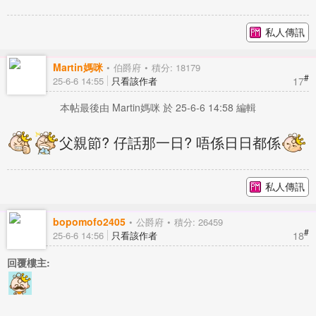
私人傳訊
Martin媽咪
伯爵府
積分: 18179
#
17
25-6-6 14:55
只看該作者
本帖最後由 Martin媽咪 於 25-6-6 14:58 編輯
父親節? 仔話那一日? 唔係日日都係
私人傳訊
bopomofo2405
公爵府
積分: 26459
#
18
25-6-6 14:56
只看該作者
回覆樓主: