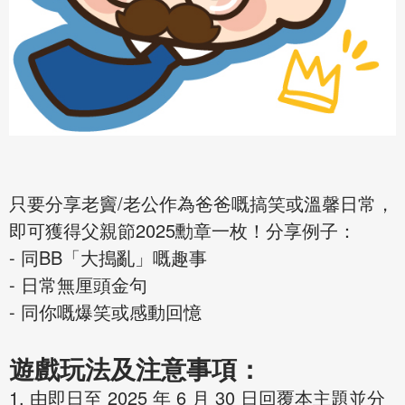
只要分享老竇/老公作為爸爸嘅搞笑或溫馨日常，
即可獲得父親節2025勳章一枚！分享例子：
- 同BB「大搗亂」嘅趣事
- 日常無厘頭金句
- 同你嘅爆笑或感動回憶
遊戲玩法及注意事項：
1. 由即日至 2025 年 6 月 30 日回覆本主題並分