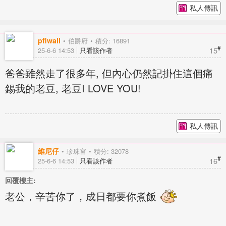
私人傳訊
pflwall
伯爵府
積分: 16891
#
15
25-6-6 14:53
只看該作者
爸爸雖然走了很多年, 但內心仍然記掛住這個痛
錫我的老豆, 老豆I LOVE YOU!
私人傳訊
維尼仔
珍珠宮
積分: 32078
#
16
25-6-6 14:53
只看該作者
回覆樓主:
老公，辛苦你了，成日都要你煮飯