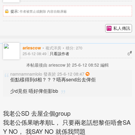
提示:
作者被禁止或刪除 內容自動屏蔽
私人傳訊
ariescow
複式洋房
積分: 270
#
6
25-6-12 08:49
只看該作者
本帖最後由 ariescow 於 25-6-12 08:52 編輯
namnamnamlolo 發表於 25-6-12 08:47
佢點樣得到d相？？？唔再send出去俾佢
少d見佢 唔好俾佢影bb
我老公SD 去屋企個group
我老公係果啲孝順L， 只要兩老話想黎佢唔會SA
Y NO， 我SAY NO 就係我問題