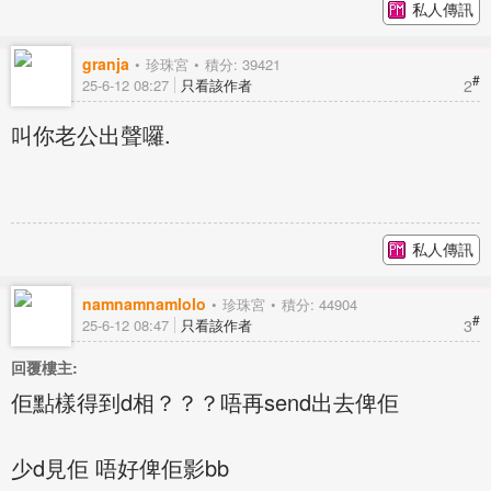
私人傳訊
granja
珍珠宮
積分: 39421
#
2
25-6-12 08:27
只看該作者
叫你老公出聲囉.
私人傳訊
namnamnamlolo
珍珠宮
積分: 44904
#
3
25-6-12 08:47
只看該作者
回覆樓主:
佢點樣得到d相？？？唔再send出去俾佢
少d見佢 唔好俾佢影bb