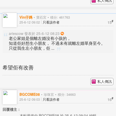
私人傳訊
Vin仔媽
寶石宮
積分: 461763
#
15
25-6-12 09:02
只看該作者
ariescow 發表於 25-6-12 08:23
老公家姐是個離左婚沒有小孩的，
知道佢好想生小朋友， 不過未有就離左婚單身至今。
只從我生左小朋友，佢 ...
希望佢有改善
私人傳訊
BGCOME08
珍珠宮
積分: 34663
#
16
25-6-12 09:03
只看該作者
回覆樓主：
本帖最後由 BGCOME08 於 25-6-12 09:04 編輯