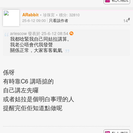
ARabbit
珍珠宮
積分: 32810
#
14
25-6-12 09:00
只看該作者
ariescow 發表於 25-6-12 08:54
我都唸緊我自己同姑拉講算。
我老公唔會代我發聲
關係正常，大家客客氣氣
係呀
有時靠C6 講唔掂的
自己講左先囉
或者姑拉是個明白事理的人
提醒完佢佢知道點做呢