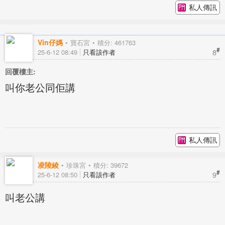
私人傳訊
Vin仔媽
寶石宮
積分: 461763
#
8
25-6-12 08:49
只看該作者
回覆樓主:
叫你老公同佢講
私人傳訊
凌陵綾
珍珠宮
積分: 39672
#
9
25-6-12 08:50
只看該作者
叫老公講