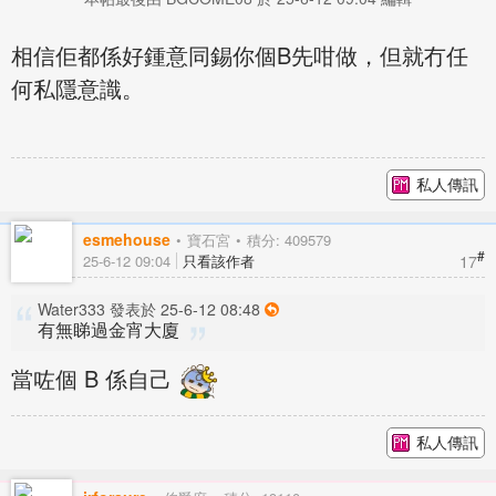
相信佢都係好鍾意同錫你個B先咁做，但就冇任
何私隱意識。
私人傳訊
esmehouse
寶石宮
積分: 409579
#
17
25-6-12 09:04
只看該作者
Water333 發表於 25-6-12 08:48
有無睇過金宵大廈
當咗個 B 係自己
私人傳訊