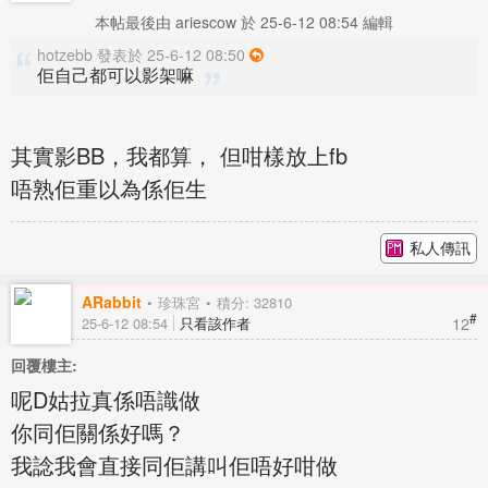
本帖最後由 ariescow 於 25-6-12 08:54 編輯
hotzebb 發表於 25-6-12 08:50
佢自己都可以影架嘛
其實影BB，我都算， 但咁樣放上fb
唔熟佢重以為係佢生
私人傳訊
ARabbit
珍珠宮
積分: 32810
#
12
25-6-12 08:54
只看該作者
回覆樓主:
呢D姑拉真係唔識做
你同佢關係好嗎？
我諗我會直接同佢講叫佢唔好咁做