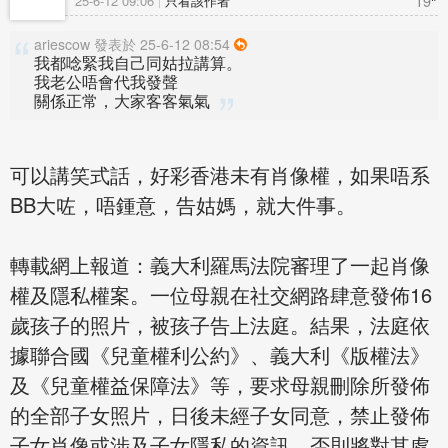
19
25-6-12 09:06
只看該作者
ariescow 發表於 25-6-12 08:54
我都唸緊我自己同姑拉講算。
我老公唔會代我發聲
關係正常，大家客客氣氣
可以講笑式話，好彩香港未有肖像權，如果唔系
BB大咗，唔鍾意，告姑媽，就大件事。
轉載網上報道：義大利羅馬法院審理了一起肖像
權及隱私權案。一位母親在社交網路肆意發佈16
歲孩子的照片，被孩子告上法庭。結果，法庭依
據聯合國《兒童權利公約》、義大利《版權法》
及《兒童權益保障法》等，要求母親刪除所發佈
的全部子女照片，日後未經子女同意，禁止發佈
子女肖像或涉及子女隱私的資訊，否則將對其處