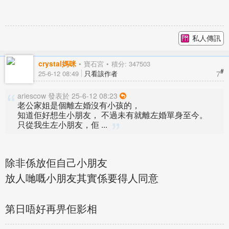
私人傳訊
crystal媽咪
寶石宮
積分: 347503
#
7
25-6-12 08:49
只看該作者
ariescow 發表於 25-6-12 08:23
老公家姐是個離左婚沒有小孩的，
知道佢好想生小朋友， 不過未有就離左婚單身至今。
只從我生左小朋友，佢 ...
除非係放佢自己小朋友
放人哋嘅小朋友其實係要得人同意
第日唔好再畀佢影相