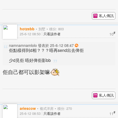
私人傳訊
hotzebb
別墅
積分: 803
#
10
25-6-12 08:50
只看該作者
namnamnamlolo 發表於 25-6-12 08:47
佢點樣得到d相？？？唔再send出去俾佢
少d見佢 唔好俾佢影bb
佢自己都可以影架嘛
私人傳訊
ariescow
複式洋房
積分: 270
#
11
25-6-12 08:53
只看該作者