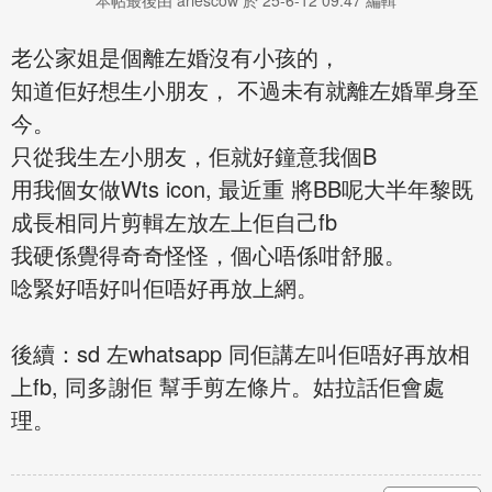
本帖最後由 ariescow 於 25-6-12 09:47 編輯
老公家姐是個離左婚沒有小孩的，
知道佢好想生小朋友， 不過未有就離左婚單身至
今。
只從我生左小朋友，佢就好鐘意我個B
用我個女做Wts icon, 最近重 將BB呢大半年黎既
成長相同片剪輯左放左上佢自己fb
我硬係覺得奇奇怪怪，個心唔係咁舒服。
唸緊好唔好叫佢唔好再放上網。
後續：sd 左whatsapp 同佢講左叫佢唔好再放相
上fb, 同多謝佢 幫手剪左條片。姑拉話佢會處
理。