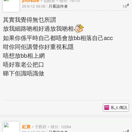
jrforsure
伯爵府
積分: 19110
#
18
25-6-12 09:06
只看該作者
其實我覺得無乜所謂
放我細路啲相好過放我啲相
如果你係平時自己都唔會放bb相落自己acc
咁你同佢講聲你好重視私隱
唔想放bb相上網
唔好靠老公把口
睇下佢識唔識做
私人傳訊
紅酒
子爵府
積分: 12264
#