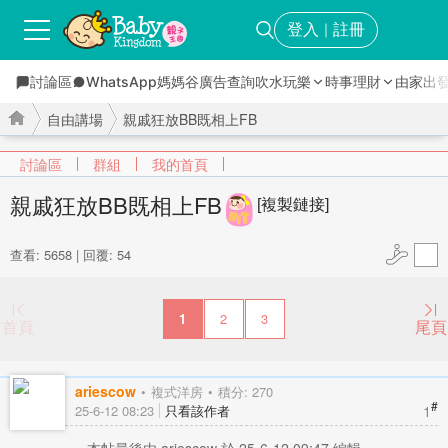
登入
註冊
｜
討論區
WhatsApp媽媽谷
廣告查詢
吹水玩樂
時事理財
由家出
自由講場
親戚狂放BB既相上FB
討論區
群組
我的首頁
親戚狂放BB既相上FB
[複製鏈接]
›
›
查看: 5658
|
回覆: 54
1
2
3
首頁
尾頁
ariescow
複式洋房
積分: 270
#
1
25-6-12 08:23
只看該作者