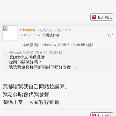
私人傳訊
ariescow
複式洋房
積分: 270
#
13
25-6-12 08:54
只看該作者
本帖最後由 ariescow 於 25-6-12 08:55 編輯
ARabbit 發表於 25-6-12 08:54
呢D姑拉真係唔識做
你同佢關係好嗎？
我諗我會直接同佢講叫佢唔好咁做
我都唸緊我自己同姑拉講算。
我老公唔會代我發聲
關係正常，大家客客氣氣
私人傳訊