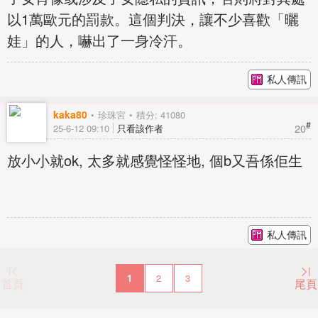
以1萬歐元的罰款。這個判決，讓不少喜歡「曬
娃」的人，嚇出了一身冷汗。
私人傳訊
kaka80
珍珠宮
積分: 41080
#
20
25-6-12 09:10
只看該作者
放小小就ok, 太多就感覺怪怪地, 個b又吾係佢生
私人傳訊
1
2
3
首頁
尾頁