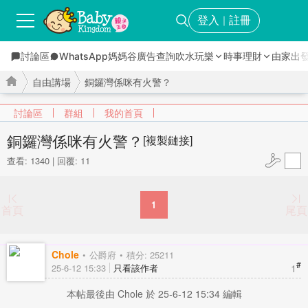
登入
註冊
｜
討論區
WhatsApp媽媽谷
廣告查詢
吹水玩樂
時事理財
由家出
自由講場
銅鑼灣係咪有火警？
討論區
群組
我的首頁
銅鑼灣係咪有火警？
[複製鏈接]
查看: 1340
|
回覆: 11
›
›
1
首頁
尾頁
Chole
公爵府
積分: 25211
#
1
25-6-12 15:33
只看該作者
本帖最後由 Chole 於 25-6-12 15:34 編輯