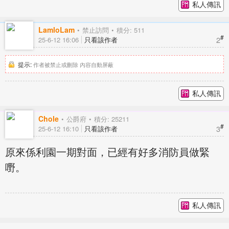
私人傳訊
LamloLam
禁止訪問
積分: 511
#
2
25-6-12 16:06
只看該作者
提示:
作者被禁止或刪除 內容自動屏蔽
私人傳訊
Chole
公爵府
積分: 25211
#
3
25-6-12 16:10
只看該作者
原來係利園一期對面，已經有好多消防員做緊
嘢。
私人傳訊