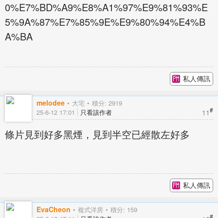
0%E7%BD%A9%E8%A1%97%E9%81%93%E
5%9A%87%E7%85%9E%E9%80%94%E4%B
A%BA
私人傳訊
melodee
大宅
積分: 2919
#
11
25-6-12 17:01
只看該作者
條片見到好多黑煙，見到半空已經散左好多
私人傳訊
EvaCheon
複式洋房
積分: 159
#