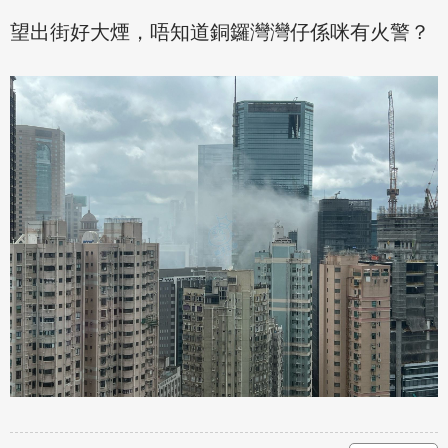
望出街好大煙，唔知道銅鑼灣灣仔係咪有火警？