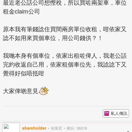
最近老公話公司想慳稅，所以買咗兩架車，車位
租金claim公司
原本我有筆錢諗住買間兩房單位收租，咁依家又
諗不如用來買個車位，用公司錢供？！
我哋本身有個車位，依家出租咗俾人，我老公話
完約收返自己用，依家租個車位先，我諗諗下又
覺得好似唔抵咁
大家俾啲意見
私人傳訊
shareholder
珍珠宮
積分: 36319