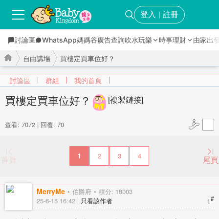
登入
註冊
｜
討論區
WhatsApp媽媽谷
廣告查詢
吹水玩樂
時事理財
由家出
自由講場
買樓定買車位好？
討論區
群組
我的首頁
買樓定買車位好？
[複製鏈接]
›
›
查看: 7072
|
回覆: 70
1
2
3
4
首頁
尾頁
MerryMe
伯爵府
積分: 18003
#
1
25-6-15 16:42
只看該作者