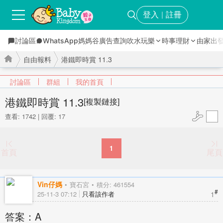
登入
註冊
｜
討論區
WhatsApp媽媽谷
廣告查詢
吹水玩樂
時事理財
由家出
自由報料
港鐵即時賞 11.3
討論區
群組
我的首頁
港鐵即時賞 11.3
[複製鏈接]
查看: 1742
|
回覆: 17
›
›
1
首頁
尾頁
Vin仔媽
寶石宮
積分: 461554
#
1
25-11-3 07:12
只看該作者
答案：A