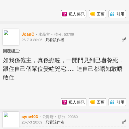
私人傳訊
回覆
引用
JoanC
水晶宮
積分: 53709
#
8
26-7-3 20:06
只看該作者
回覆樓主:
如我係僱主，真係癲咗，一開門見到已嚇餐死，
跟住自己個單位變咗兇宅..... 連自己都唔知敢唔
敢住
私人傳訊
回覆
引用
syne403
公爵府
積分: 29360
#
9
26-7-3 20:09
只看該作者