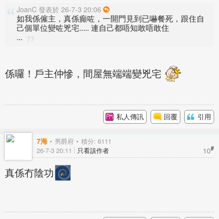
JoanC 發表於 26-7-3 20:06
如我係僱主，真係癲咗，一開門見到已嚇餐死，跟住自
己個單位變咗兇宅..... 連自己都唔知敢唔敢住
...
係囉！戶主仲慘，間屋無端端變兇宅
私人傳訊
回覆
引用
7海
男爵府
積分: 6111
#
10
26-7-3 20:11
只看該作者
真係冇陰功