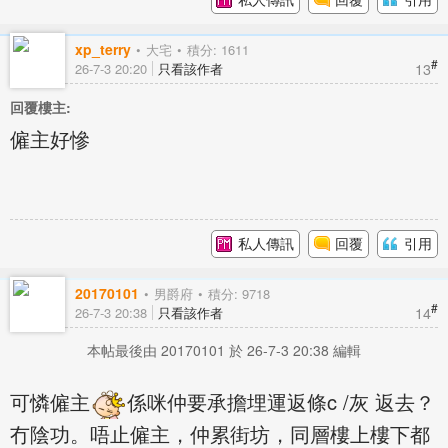
xp_terry
大宅
積分: 1611
#
13
26-7-3 20:20
只看該作者
回覆樓主:
僱主好慘
私人傳訊
回覆
引用
20170101
男爵府
積分: 9718
#
14
26-7-3 20:38
只看該作者
本帖最後由 20170101 於 26-7-3 20:38 編輯
可憐僱主
係咪仲要承擔埋運返條c /灰 返去？
冇陰功。唔止僱主，仲累街坊，同層樓上樓下都