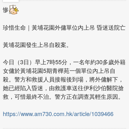
惨
珍惜生命｜黃埔花園外傭單位內上吊 昏迷送院亡
黃埔花園發生上吊自殺案。
今日（3日）早上7時55分，一名年約30多歲外籍
女傭於黃埔花園5期青樺苑一個單位內上吊自
殺。警方和救援人員接報後到場，將外傭解下，
她已經陷入昏迷，由救護車送往伊利沙伯醫院搶
救，可惜最終不治。警方正在調查其輕生原因。
https://www.am730.com.hk/article/1039466