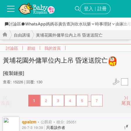
登入
註冊
｜
討論區
WhatsApp媽媽谷
廣告查詢
吹水玩樂
時事理財
由家出
自由講場
黃埔花園外傭單位內上吊 昏迷送院亡
討論區
群組
我的首頁
黃埔花園外傭單位內上吊 昏迷送院亡
›
›
[複製鏈接]
查看: 15226
|
回覆: 130
1
2
3
4
5
7
...
首頁
尾頁
qpalzm
公爵府
積分: 25051
#
1
26-7-3 19:39
只看該作者