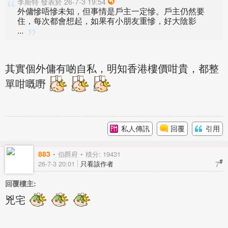
李斯特 發表於 26-7-3 19:54
外傭慘唔慘未知，但事情是戶主一定慘。戶主仍然要
住，每次都會想起，如果有小朋友重慘，好大陰影
...
其實個外傭有啲自私，明知香港樓價咁貴，都整
單咁嘅嘢
私人傳訊
回覆
引用
883
伯爵府
積分: 19431
#
7
26-7-3 20:01
只看該作者
回覆樓主:
兇宅