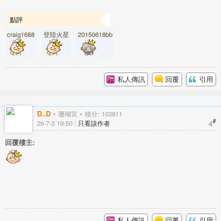
點評
craig1688
登陸火星
20150618bb
私人傳訊
回覆
引用
D..D
珊瑚宮
積分: 103811
#
4
26-7-3 19:50
只看該作者
回覆樓主:
私人傳訊
回覆
引用