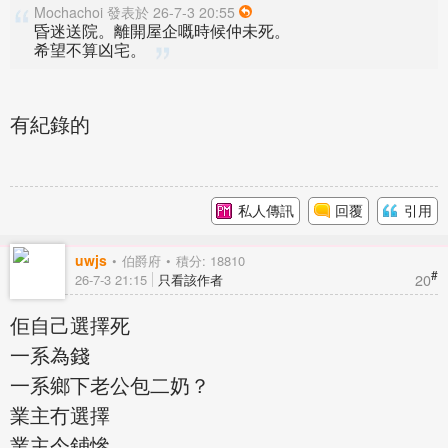
Mochachoi 發表於 26-7-3 20:55
昏迷送院。離開屋企嘅時候仲未死。
希望不算凶宅。
有紀錄的
私人傳訊
回覆
引用
uwjs
伯爵府
積分: 18810
#
20
26-7-3 21:15
只看該作者
佢自己選擇死
一系為錢
一系鄉下老公包二奶？
業主冇選擇
業主今鋪慘