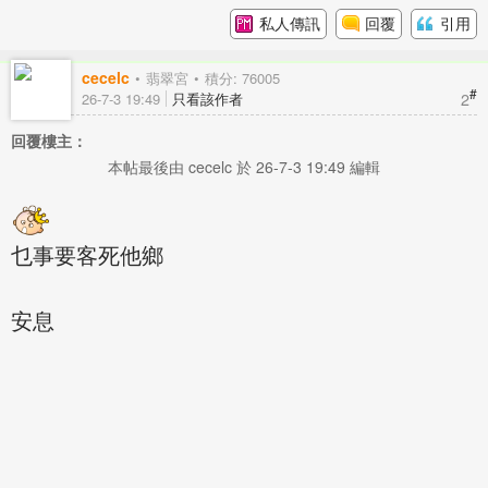
私人傳訊
回覆
引用
cecelc
翡翠宮
積分: 76005
#
2
26-7-3 19:49
只看該作者
回覆樓主：
本帖最後由 cecelc 於 26-7-3 19:49 編輯
乜事要客死他鄉
安息