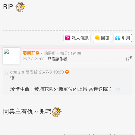
RIP
私人傳訊
回覆
引用
廢柴孖條
伯爵府
積分: 19108
#
17
26-7-3 21:02
只看該作者
qpalzm 發表於 26-7-3 19:39
惨
珍惜生命｜黃埔花園外傭單位內上吊 昏迷送院亡
同業主有仇～兇宅