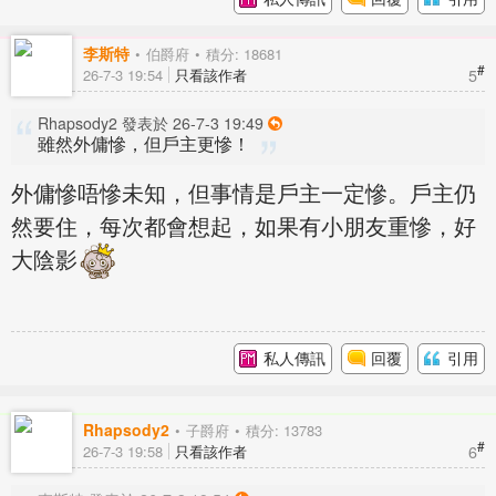
李斯特
伯爵府
積分: 18681
#
5
26-7-3 19:54
只看該作者
Rhapsody2 發表於 26-7-3 19:49
雖然外傭慘，但戶主更慘！
外傭慘唔慘未知，但事情是戶主一定慘。戶主仍
然要住，每次都會想起，如果有小朋友重慘，好
大陰影
私人傳訊
回覆
引用
Rhapsody2
子爵府
積分: 13783
#
6
26-7-3 19:58
只看該作者