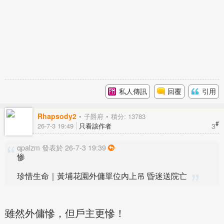
私人傳訊
回覆
引用
Rhapsody2
子爵府
積分: 13783
#
3
26-7-3 19:49
只看該作者
qpalzm 發表於 26-7-3 19:39
惨
珍惜生命｜黃埔花園外傭單位內上吊 昏迷送院亡
雖然外傭慘，但戶主更慘！