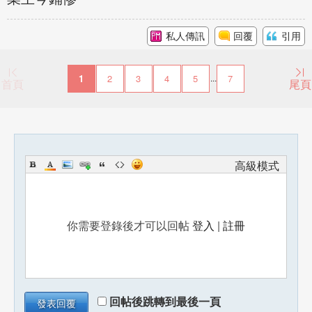
私人傳訊
回覆
引用
1
2
3
4
5
7
...
首頁
尾頁
高級模式
你需要登錄後才可以回帖
登入
|
註冊
回帖後跳轉到最後一頁
發表回覆