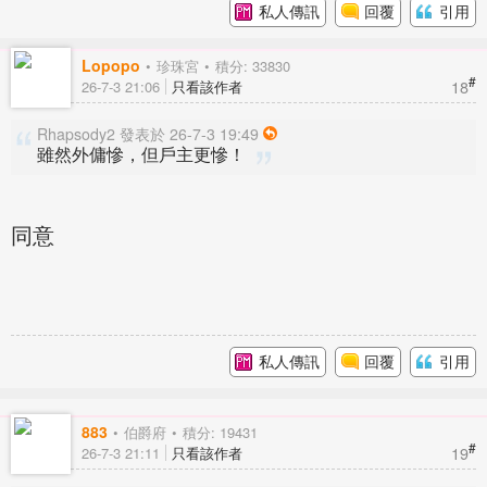
私人傳訊
回覆
引用
Lopopo
珍珠宮
積分: 33830
#
18
26-7-3 21:06
只看該作者
Rhapsody2 發表於 26-7-3 19:49
雖然外傭慘，但戶主更慘！
同意
私人傳訊
回覆
引用
883
伯爵府
積分: 19431
#
19
26-7-3 21:11
只看該作者