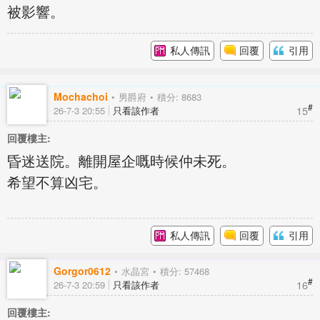
被影響。
私人傳訊
回覆
引用
Mochachoi
男爵府
積分: 8683
#
15
26-7-3 20:55
只看該作者
回覆樓主:
昏迷送院。離開屋企嘅時候仲未死。
希望不算凶宅。
私人傳訊
回覆
引用
Gorgor0612
水晶宮
積分: 57468
#
16
26-7-3 20:59
只看該作者
回覆樓主: