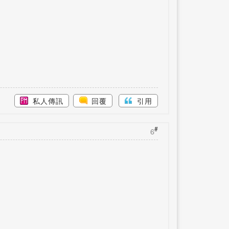
私人傳訊
回覆
引用
#
6