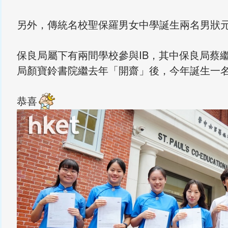
另外，傳統名校聖保羅男女中學誕生兩名男狀元
保良局屬下有兩間學校參與IB，其中保良局蔡
局顏寶鈴書院繼去年「開齋」後，今年誕生一
恭喜