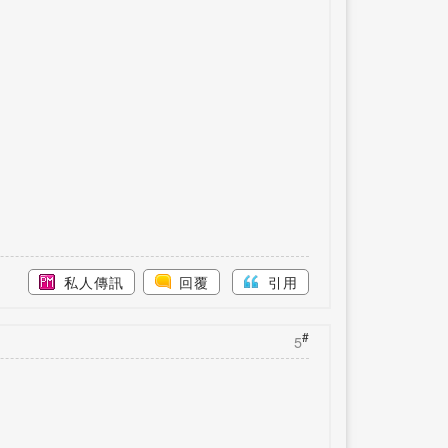
私人傳訊
回覆
引用
#
5