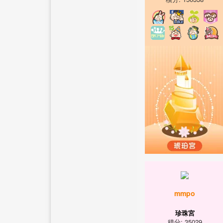
mmpo
珍珠宮
積分: 35029