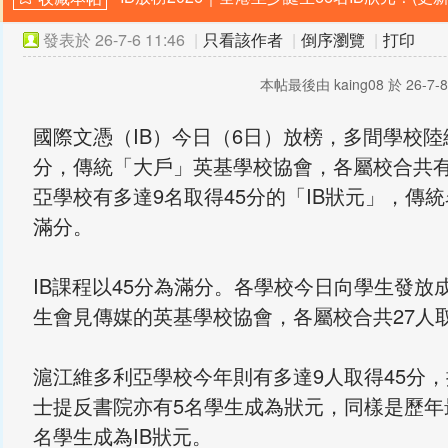
發表於
26-7-6 11:46
|
只看該作者
|
倒序瀏覽
|
打印
本帖最後由 kaing08 於 26-7-8
國際文憑（IB）今日（6日）放榜，多間學校陸
分，傳統「大戶」英基學校協會，各屬校合共有
亞學校有多達9名取得45分的「IB狀元」，傳
滿分。
IB課程以45分為滿分。各學校今日向學生發
生會見傳媒的英基學校協會，各屬校合共27人
滬江維多利亞學校今年則有多達9人取得45分
士提反書院亦有5名學生成為狀元，同樣是歷年
名學生成為IB狀元。