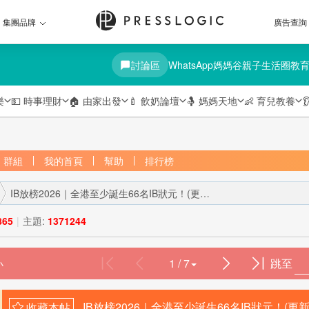
集團品牌
廣告查詢
討論區
WhatsApp媽媽谷
親子生活圈
教
樂
💵
時事理財
🏠
由家出發
🍼
飲奶論壇
🤱
媽媽天地
👶
育兒教養

群組
我的首頁
幫助
排行榜
IB放榜2026｜全港至少誕生66名IB狀元！(更新) ...
865
|
主題:
1371244
1 / 7
跳至
›
IB放榜2026｜全港至少誕生66名IB狀元！(更新