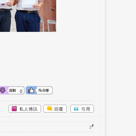
0
私人傳訊
回覆
引用
#
2