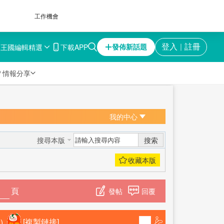
工作機會
育王國
編輯精選
下載APP
登入
註冊
發佈新話題
｜

情報分享
我的中心
搜索
搜尋本版
頁
發帖
回覆
)
[複製鏈接]