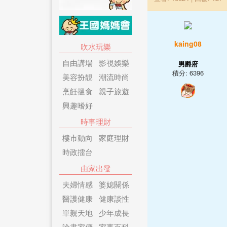
kaing08
吹水玩樂
自由講場
影視娛樂
男爵府
積分: 6396
美容扮靚
潮流時尚
烹飪搵食
親子旅遊
興趣嗜好
時事理財
樓市動向
家庭理財
時政擂台
由家出發
夫婦情感
婆媳關係
醫護健康
健康談性
單親天地
少年成長
論盡家傭
家事百科