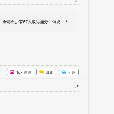
3
。全港至少有57人取得滿分，傳統「大
私人傳訊
回覆
引用
#
4