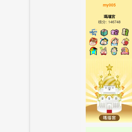
my005
瑪瑙宮
積分: 146748