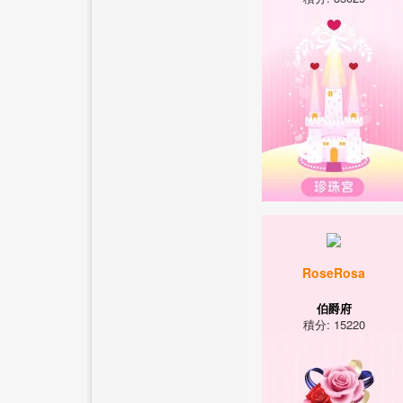
RoseRosa
伯爵府
積分: 15220