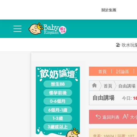
關於集團
🏖️
吹水玩
首頁
討論區
首頁
自由講場
自由講場
今日:
1
返回列表
›
›
查看: 16624
|
回覆: 127