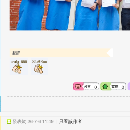
點評
craig1688
SiuBBee
0
0
發表於
26-7-6 11:49
|
只看該作者