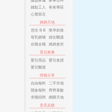
鐘點工人
爸爸專區
心聲留言
媽媽天地
想生 B B
懷孕前後
母乳餵哺
婦女醫護
在職全職
媽媽會所
育兒教養
嬰兒用品
嬰兒食譜
嬰兒醫護
情報分享
自由報料
二手市場
開倉報料
齊齊著數
求職招聘
網購天地
意見反饋