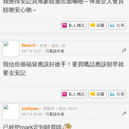
我覺得安記買海參靚過出面嗰啲～俾屋企人食買
靚啲安心啲～
私人傳訊
回覆
引用
Remi.H
民房
積分: 30
#
8
26-7-8 16:27
只看該作者
我估佢個福袋應該好搶手！要買嘅話應該朝早就
要去安記
私人傳訊
回覆
引用
icelilywu
男爵府
積分: 5075
#
9
26-7-8 22:45
只看該作者
已經想mark定到時買咩