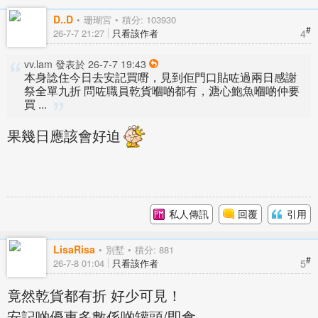
D..D
珊瑚宮
積分: 103930
#
4
26-7-7 21:27
只看該作者
vv.lam 發表於 26-7-7 19:43
本身諗住今日去安記買嘢，見到佢門口貼咗過兩日感謝
祭全單九折 問咗職員乾貨嗰啲都有，溏心鮑魚嗰啲仲要
買 ...
果幾日應該會好迫
私人傳訊
回覆
引用
LisaRisa
別墅
積分: 881
#
5
26-7-8 01:04
只看該作者
竟然乾貨都有折 好少可見！
安記啲優惠多數係啲罐頭/即食