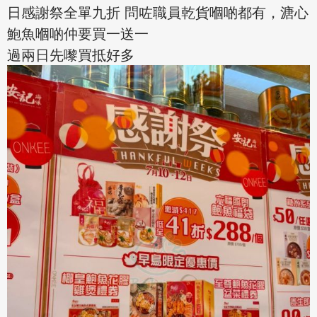
日感謝祭全單九折 問咗職員乾貨嗰啲都有，溏心
鮑魚嗰啲仲要買一送一
過兩日先嚟買抵好多