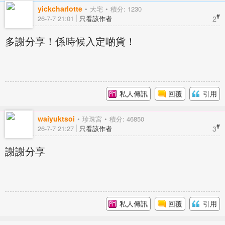
yickcharlotte
大宅
積分: 1230
#
2
26-7-7 21:01
只看該作者
多謝分享！係時候入定啲貨！
私人傳訊
回覆
引用
waiyuktsoi
珍珠宮
積分: 46850
#
3
26-7-7 21:27
只看該作者
謝謝分享
私人傳訊
回覆
引用