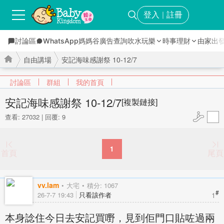
登入
註冊
｜
討論區
WhatsApp媽媽谷
廣告查詢
吹水玩樂
時事理財
由家出
自由講場
安記海味感謝祭 10-12/7
討論區
群組
我的首頁
安記海味感謝祭 10-12/7
[複製鏈接]
查看: 27032
|
回覆: 9
›
›
1
首頁
尾頁
vv.lam
大宅
積分: 1067
#
1
26-7-7 19:43
只看該作者
本身諗住今日去安記買嘢，見到佢門口貼咗過兩