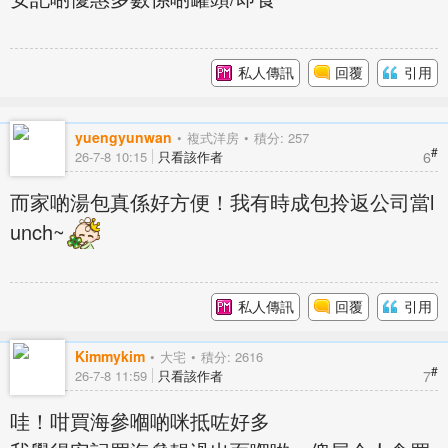
私人傳訊
回覆
引用
yuengyunwan
複式洋房
積分: 257
#
6
26-7-8 10:15
只看該作者
而家啲湯包真係好方便！我有時成包拎返公司當l
unch~
私人傳訊
回覆
引用
Kimmykim
大宅
積分: 2616
#
7
26-7-8 11:59
只看該作者
哇！咁買海參嗰啲咪抵咗好多