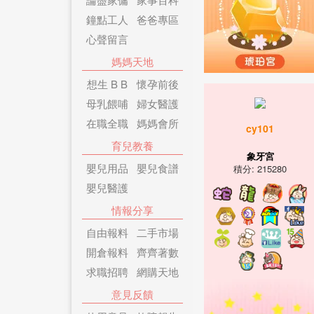
鐘點工人
爸爸專區
心聲留言
媽媽天地
想生 B B
懷孕前後
母乳餵哺
婦女醫護
在職全職
媽媽會所
cy101
育兒教養
象牙宮
嬰兒用品
嬰兒食譜
積分: 215280
嬰兒醫護
情報分享
自由報料
二手市場
開倉報料
齊齊著數
求職招聘
網購天地
意見反饋