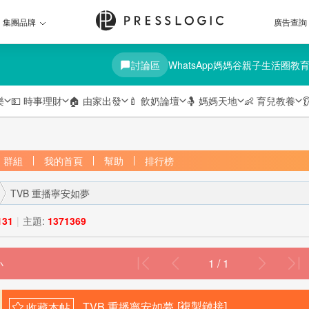
集團品牌
廣告查詢
討論區
WhatsApp媽媽谷
親子生活圈
教
樂
💵
時事理財
🏠
由家出發
🍼
飲奶論壇
🤱
媽媽天地
👶
育兒教養

群組
我的首頁
幫助
排行榜
TVB 重播寧安如夢
131
|
主題:
1371369
1 / 1
›
TVB 重播寧安如夢
[複製鏈接]