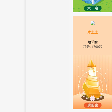
木土土
琥珀宮
積分: 170079