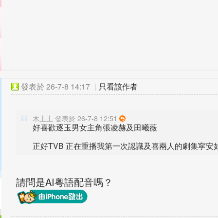
發表於
26-7-8 14:17
|
只看該作者
木土土 發表於 26-7-8 12:51
好喜歡逐玉男女主角張凌赫及田曦薇
正好TVB 正在重播我第一次認識及喜兩人的劇集寜安如夢
請問是AI粵語配音嗎？