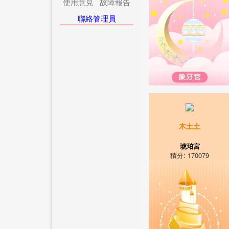
使用意見
故障報告
聯絡管理員
木土土
琥珀宮
積分: 170079