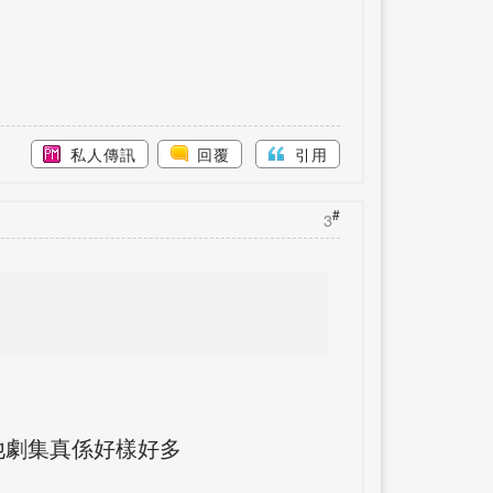
私人傳訊
回覆
引用
#
3
他劇集真係好樣好多