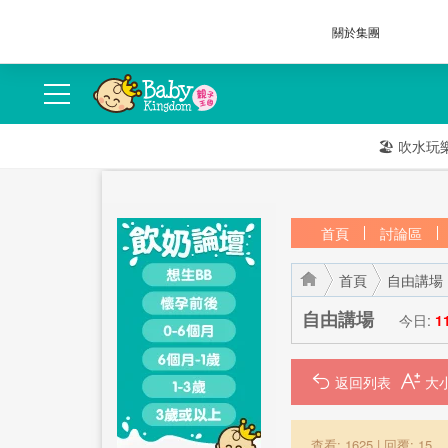
關於集團
🏖️
吹水玩
首頁
討論區
首頁
自由講場
自由講場
今日:
1
返回列表
›
›
查看: 1625
|
回覆: 15