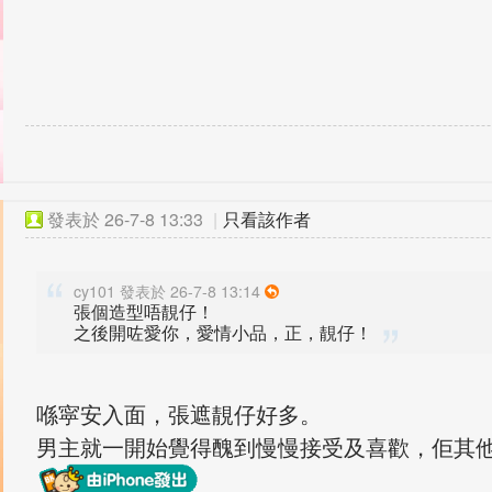
發表於
26-7-8 13:33
|
只看該作者
cy101 發表於 26-7-8 13:14
張個造型唔靚仔！
之後開咗愛你，愛情小品，正，靚仔！
喺寜安入面，張遮靚仔好多。
男主就一開始覺得醜到慢慢接受及喜歡，佢其