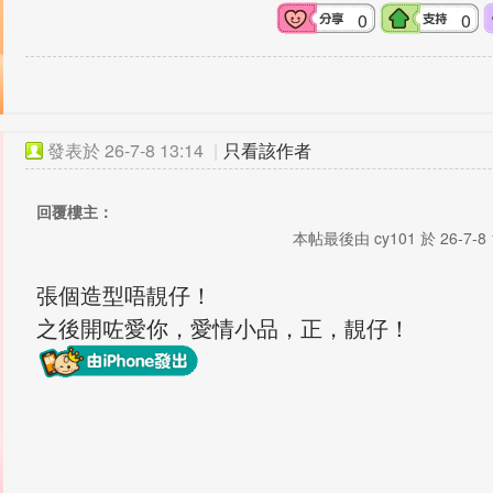
0
0
發表於
26-7-8 13:14
|
只看該作者
回覆樓主：
本帖最後由 cy101 於 26-7-8 
張個造型唔靚仔！
之後開咗愛你，愛情小品，正，靚仔！