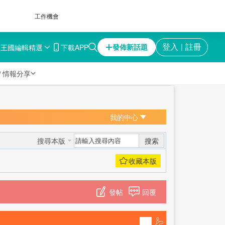
工作機會
育王國
編輯精選
下載APP
登入
註冊
發佈新話題
｜

情報分享
我的中心
搜索
搜尋本版
發帖
回覆