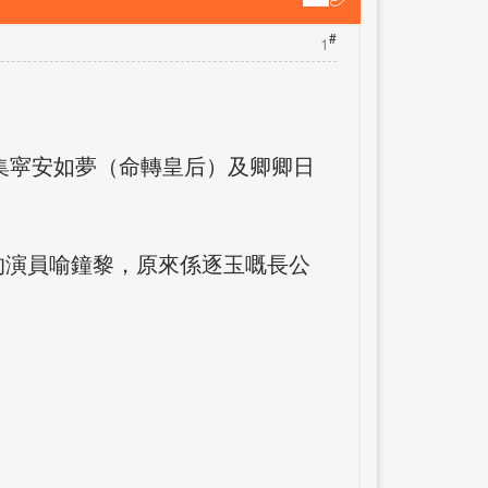
#
1
劇集寜安如夢（命轉皇后）及卿卿日
的演員喻鐘黎，原來係逐玉嘅長公