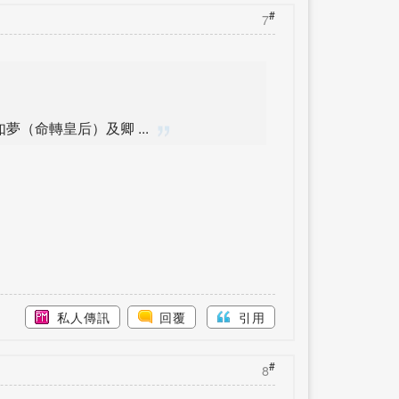
#
7
（命轉皇后）及卿 ...
私人傳訊
回覆
引用
#
8