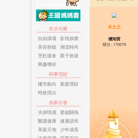
木土土
吹水玩樂
自由講場
影視娛樂
琥珀宮
積分: 170079
美容扮靚
潮流時尚
烹飪搵食
親子旅遊
興趣嗜好
時事理財
樓市動向
家庭理財
時政擂台
由家出發
夫婦情感
婆媳關係
醫護健康
健康談性
單親天地
少年成長
論盡家傭
家事百科