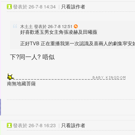
發表於
26-7-8 14:34
|
只看該作者
木土土 發表於 26-7-8 12:51
好喜歡逐玉男女主角張凌赫及田曦薇
正好TVB 正在重播我第一次認識及喜兩人的劇集寜安如夢
下?同一人? 唔似
南無地藏菩薩
發表於
26-7-8 16:23
|
只看該作者