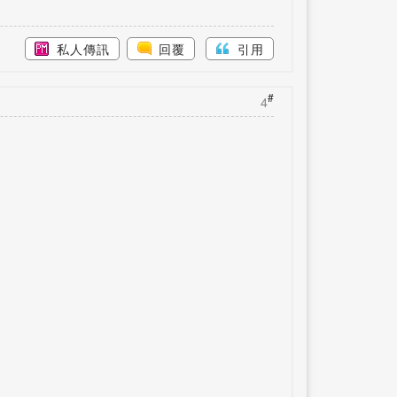
私人傳訊
回覆
引用
#
4