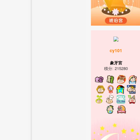
cy101
象牙宮
積分: 215280