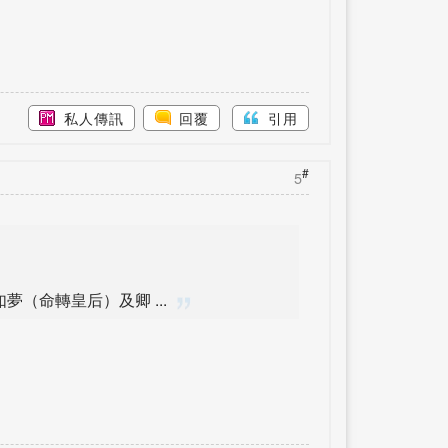
私人傳訊
回覆
引用
#
5
（命轉皇后）及卿 ...