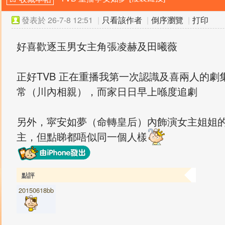
發表於
26-7-8 12:51
|
只看該作者
|
倒序瀏覽
|
打印
好喜歡逐玉男女主角張凌赫及田曦薇
正好TVB 正在重播我第一次認識及喜兩人的
常（川內相親），而家日日早上喺度追劇
另外，寜安如夢（命轉皇后）內飾演女主姐姐
主，但點睇都唔似同一個人樣
點評
20150618bb